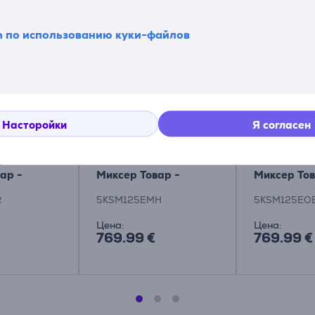
n по использованию куки-файлов
Насторойки
Я согласен
Artisan, 4.8
KitchenAid Artisan, 4,8
KitchenAid 
красный -
л, 300 Вт, бежевый -
л, 300 Вт, 
ар -
Миксер Товар -
Миксер Тов
ER
5KSM125EMH
5KSM125E
R
5KSM125EMH
5KSM125EO
Цена:
Цена:
769.99 €
769.99 €