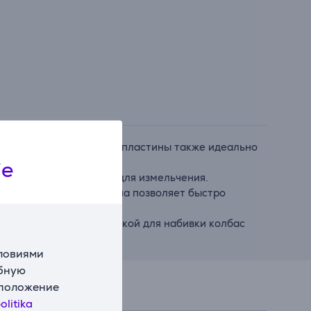
 в качестве мясорубки, пластины также идеально
ie
гредиенты к пластинам для измельчения.
ще в использовании. Она позволяет быстро
ктов и овощей или насадкой для набивки колбас
словиями
обную
сположение
olitika