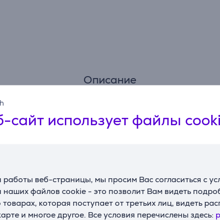
Описание
sh
и пластина для тонкого измельчения. Помимо использования
а, овощей, фруктов, орехов и сыра.
-сайт использует файлы cook
 продуктов, который позволяет безопасно проталкивать ин
 для всех планетарных миксеров стала еще надежнее и про
ингредиенты.
ьзовать эту насадку-мясорубку вместе с протиркой для фру
джемов?
 работы веб-страницы, мы просим Вас согласиться с у
 наших файлов cookie - это позволит Вам видеть подр
товарах, которая поступает от третьих лиц, видеть ра
Подходящие товары
карте и многое другое. Все условия перечислены здесь:
p