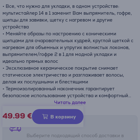
• Все, что нужно для укладки, в одном устройстве:
мультистайлер
14 в 1 заменит Вам выпрямитель, гофре,
щипцы для завивки, щетку с нагревом и другие
устройства
• Меняйте образы по настроению с коническими
щипцами для очаровательных кудрей, круглой щеткой с
нагревом для объемных и упругих волнистых локонов,
выпрямителем/гофре 2 в 1 для модной укладки и
идеально прямых волос
• Эксклюзивное керамическое покрытие снимает
статическое электричество и разглаживает волосы,
делая их послушными и блестящими
•
Термоизолированный
наконечник гарантирует
безопасное использование устройства и комфортный
процесс укладки
Читать далее
• В комплект входят сумка для хранения, щетка для
49.99
€
объема, насадка на конические щипцы для спиральных
В корзину
локонов, 4 длинные заколки и 2 заколки-бабочки
Способы доставки
Выберите подходящий способ доставки в