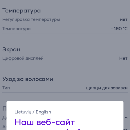
Температура
Регулировка температуры
нет
Температура
- 190 °C
Экран
Цифровой дисплей
Нет
Уход за волосами
Тип
щипцы для завивки
Питание
Lietuvių
/
English
Длина шнура
1,8 м
Наш веб-сайт
Автоматическое
Нет