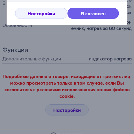
В комплекте
1, щетка 32 мм, сумка, 6 зак
олок
Насторойки
Я согласен
термоизолированный након
Особенности
ечник, нагрев за 60 секунд
Функции
Дополнительные функции
индикатор нагрева
Подробные данные о товаре, исходящие от третьих лиц,
можно просмотреть только в том случае, если Вы
согласитесь с условиями использования наших файлов
cookie.
Насторойки