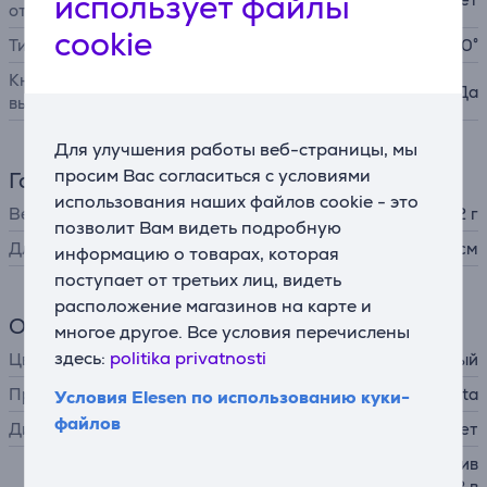
использует файлы
отключение
cookie
Тип шнура
вращающийся на 360°
Кнопка включения и
Да
выключения
Для улучшения работы веб-страницы, мы
просим Вас согласиться с условиями
Габариты
использования наших файлов cookie - это
Вес
942 г
позволит Вам видеть подробную
Длина
31,7 см
информацию о товарах, которая
поступает от третьих лиц, видеть
расположение магазинов на карте и
Общий параметр
многое другое. Все условия перечислены
здесь:
politika privatnosti
Цвет
розовый / черный
Производитель
Rowenta
Условия Elesen по использованию куки-
файлов
Дисплей
нет
конические щипцы для завив
ки, выпрямитель и гофре 2 в