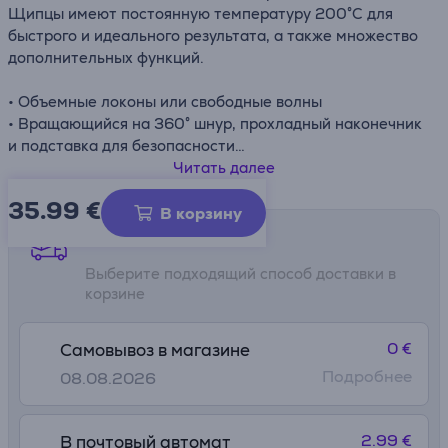
Щипцы имеют постоянную температуру 200°C для
быстрого и идеального результата, а также множество
дополнительных функций.
• Объемные локоны или свободные волны
• Вращающийся на 360° шнур, прохладный наконечник
и подставка для безопасности
• Элегантный, минималистичный дизайн со стильными
Читать далее
элементами от KARL LAGERFELD
35.99
€
• Ремонтопригодность в течение 10 лет – низкая
В корзину
стоимость, быстрая доставка из 6500 ремонтных
Способы доставки
центров по всему миру, как часть приверженности
Выберите подходящий способ доставки в
компании защите окружающей среды и сокращению
корзине
отходов
0 €
Самовывоз в магазине
Подробнее
08.08.2026
2.99 €
В почтовый автомат