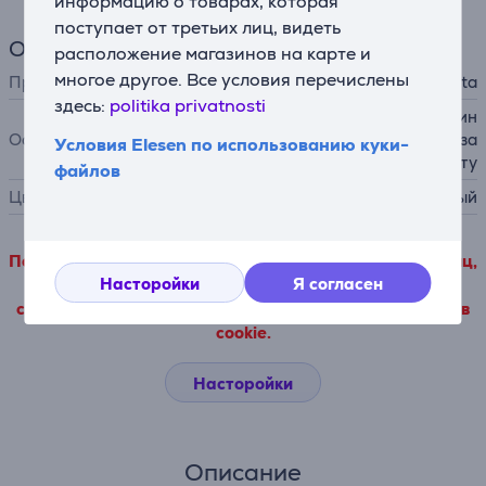
информацию о товарах, которая
поступает от третьих лиц, видеть
Общий параметр
расположение магазинов на карте и
многое другое. Все условия перечислены
Производитель
Rowenta
здесь:
politika privatnosti
прохладный наконечник, ин
Особенности
дикатор нагрева, нагрев за
Условия Elesen по использованию куки-
одну минуту
файлов
Цвет
черный, красный
Подробные данные о товаре, исходящие от третьих лиц,
Насторойки
Я согласен
можно просмотреть только в том случае, если Вы
согласитесь с условиями использования наших файлов
cookie.
Насторойки
Описание