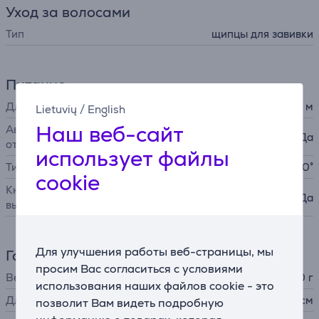
Уход за волосами
Тип
щипцы для завивки
Питание
Длина шнура
1,8 м
Lietuvių
/
English
Наш веб-сайт
Автоматическое
Да
отключение
использует файлы
Тип шнура
вращающийся на 360°
cookie
Кнопка включения и
Да
выключения
Для улучшения работы веб-страницы, мы
Габариты
просим Вас согласиться с условиями
Вес
500 г
использования наших файлов cookie - это
Длина
36,5 см
позволит Вам видеть подробную