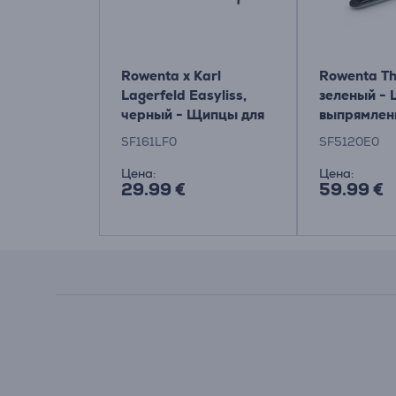
Rowenta x Karl
Rowenta Th
Lagerfeld Easyliss,
зеленый -
черный - Щипцы для
выпрямлен
выпрямления волос
SF161LF0
SF5120E0
Цена:
Цена:
29.99 €
59.99 €