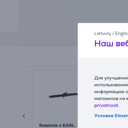
Lietuvių
/
Engli
Наш веб
Для улучшения
использования
информацию о 
магазинов на 
privatnosti
Условия Elese
Karl
Rowenta x KARL
Rowenta, 1