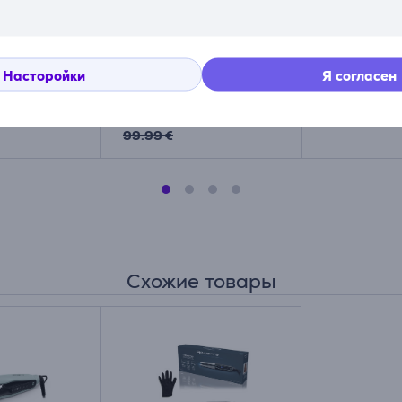
Щипцы для
Experience Virtuose,
LAGERFELD
вар -
черный/медный -
Конусная п
Фен-щетка
Товар - C
CF9625F0
CF324LF0
Насторойки
Я согласен
Цена со скидкой
Цена:
69.99 €
31.99 €
99.99 €
Схожие товары