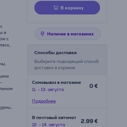
В корзину
ic
ы и
Наличие в магазинах
ow с
леск,
Способы доставки
Выберите подходящий способ
ны,
доставки в корзине
щими
-
Самовывоз в магазине
0 €
алином
11. - 13. августа
Подробнее
турных
В почтовый автомат
рует
2.99 €
12. - 14. августа