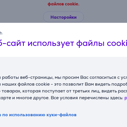
файлов cookie.
Насторойки
sh
Описание
-сайт использует файлы cook
Подходящие товары
 работы веб-страницы, мы просим Вас согласиться с у
 наших файлов cookie - это позволит Вам видеть подр
товарах, которая поступает от третьих лиц, видеть ра
карте и многое другое. Все условия перечислены здесь:
p
n по использованию куки-файлов
6 мм,
Rowenta Ultimate
Rowenta x