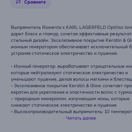
Сравните
Выпрямитель Rowenta x KARL LAGERFELD Optiliss Ion
дарит блеск и гламур, сочетая эффективные результат
стильный дизайн. Эксклюзивное покрытие Keratin & Gl
ионным генератором обеспечивает исключительный б
устраняя статическое электричество и пушение.
• Ионный генератор: вырабатывает отрицательные ио
которые нейтрализуют статическое электричество и
уменьшают пушение, делая волосы мягкими и блестя
• Эксклюзивное покрытие Keratin & Glow: сочетает про
кератин для укрепления и эластичности волос с турм
– природным минералом, излучающим ионы, которые
снижают статическое электричество и пушение
• Высокопроизводительный выпрямитель: 10 темпера
настроек от 130 до 230°C
Читать далее
• Система подвижных пластин: автоматически регули
положение каждой пластины, обеспечивая идеальную