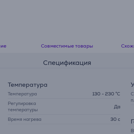
эффективность и оптимальное давление на каждую пр
ние
Совместимые товары
Схож
Спецификация
Температура
У
Температура
130 - 230 °C
С
п
Регулировка
Да
температуры
Время нагрева
30 с
В