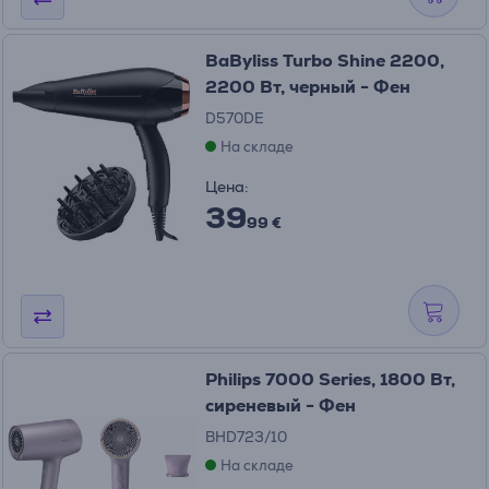
BaByliss Turbo Shine 2200,
2200 Вт, черный - Фен
D570DE
На складе
Цена:
39
99 €
Philips 7000 Series, 1800 Вт,
сиреневый - Фен
BHD723/10
На складе