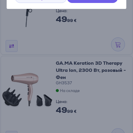
Цена:
49
99 €
GA.MA Keration 3D Therapy
Ultra Ion, 2300 Вт, розовый -
Фен
GH3537
На складе
Цена:
49
99 €