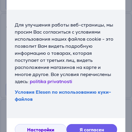
Valera Vanity Performance,
Для улучшения работы веб-страницы, мы
2400 Вт, зеленый - Фен
просим Вас согласиться с условиями
VA8612RCDS
использования наших файлов cookie - это
На складе
позволит Вам видеть подробную
информацию о товарах, которая
Цена:
поступает от третьих лиц, видеть
125
99 €
расположение магазинов на карте и
многое другое. Все условия перечислены
здесь:
politika privatnosti
Условия Elesen по использованию куки-
файлов
Beurer Ocean, 2000 Вт,
зеленый - Компактный фен
(4)
HC35OCEAN
Насторойки
Я согласен
На складе