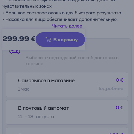
чувствительных зонах
• Большое световое окошко для быстрого результата
• Насадка для лица обеспечивает дополнительную
безопасность
Читать далее
• Встроенный датчик оттенка кожи
299.99
€
• Бережное воздействие
В корзину
• Не нужно покупать дополнительные запасные части,
Способы доставки
никаких лишних расходов
Выберите подходящий способ доставки в
• Режим "Slide and Flash" для удобства использования
корзине
• Пять настроек интенсивности светового импульса
• Максимальная плотность энергии – 5 Дж/см²
• Количество вспышек – 250 000
0 €
Самовывоз в магазине
Подробнее
1 час
0 €
В почтовый автомат
11. - 13. августа