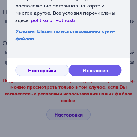
расположение магазинов на карте и
Питание
многое другое. Все условия перечислены
здесь:
politika privatnosti
Питание
от сети
Условия Elesen по использованию куки-
файлов
Общий параметр
Цвет
белый / розовый
Производитель
Philips
Насторойки
Я согласен
Подробные данные о товаре, исходящие от третьих лиц,
можно просмотреть только в том случае, если Вы
согласитесь с условиями использования наших файлов
cookie.
Насторойки