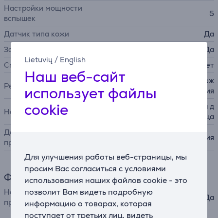
Настройки мощности
5
вспышек
Датчик типа кожи
Да
Защита от УФ-излучения
Да
Lietuvių
/
English
Сменная лампа
Нет
Наш веб-сайт
режим для скольжения, реж
Режимы
использует файлы
им нажатия
cookie
насадка для тела, насадка д
Насадки
ля лица
Дополнительные
сумочка для хранения
принадлежности
Для улучшения работы веб-страницы, мы
просим Вас согласиться с условиями
Функции
использования наших файлов cookie - это
позволит Вам видеть подробную
Настройка при помощи
Да
приложения
информацию о товарах, которая
поступает от третьих лиц, видеть