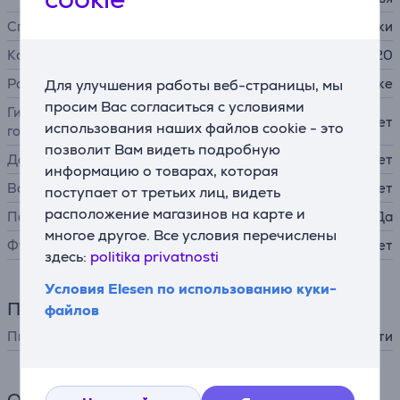
Способ эпиляции
щипчики
Количество пинцетов
20
Расположение пинцетов
в шахматном порядке
Для улучшения работы веб-страницы, мы
просим Вас согласиться с условиями
Гибкая эпилирующая
Нет
использования наших файлов cookie - это
головка
позволит Вам видеть подробную
Датчик давления
Нет
информацию о товарах, которая
Водостойкий корпус
Нет
поступает от третьих лиц, видеть
расположение магазинов на карте и
Подсветка
Да
многое другое. Все условия перечислены
Футляр
Нет
здесь:
politika privatnosti
Условия Elesen по использованию куки-
Питание
файлов
Питание
от сети