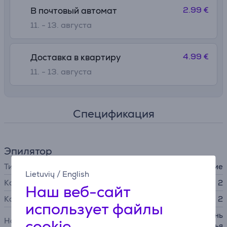
2.99 €
В почтовый автомат
11. - 13. августа
4.99 €
Доставка в квартиру
11. - 13. августа
Спецификация
Эпилятор
Тип
сухое использование
Lietuvių
/
English
Количество скоростей
2
Наш веб-сайт
Количество насадок
2
использует файлы
насадка для бритья, гребень
Насадки
cookie
для бритья