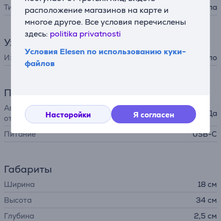
Тип лампы
светодиодная (LED) лампа
расположение магазинов на карте и
многое другое. Все условия перечислены
здесь:
politika privatnosti
Уход за лицом
Условия Elesen по использованию куки-
Изделие
зеркало
файлов
Питание
Автоматическое
Да
Насторойки
Я согласен
отключение
Питание
USB-C
Габариты
Ширина
18 см
Высота
34 см
Глубина
2,5 см