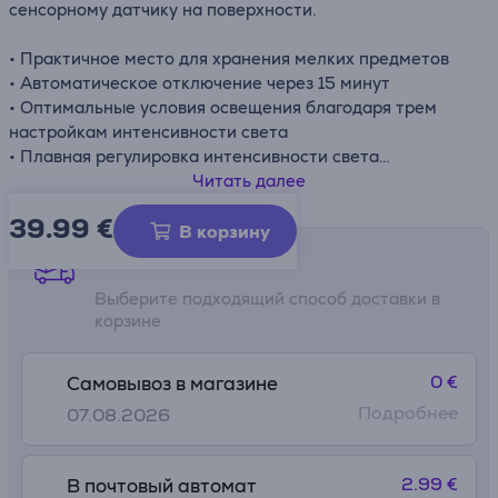
сенсорному датчику на поверхности.
• Практичное место для хранения мелких предметов
• Автоматическое отключение через 15 минут
• Оптимальные условия освещения благодаря трем
настройкам интенсивности света
• Плавная регулировка интенсивности света
• Увеличенная зеркальная поверхность 21 см
Читать далее
• Яркая подсветка с 33 светодиодами
39.99
€
• Кабель USB-C для простой зарядки
В корзину
Способы доставки
Выберите подходящий способ доставки в
корзине
0 €
Самовывоз в магазине
Подробнее
07.08.2026
2.99 €
В почтовый автомат