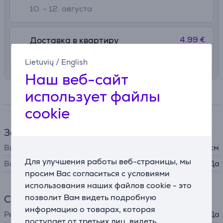
10. - 12. августа
4.99 €
Доставка в квартиру
10. - 12. августа
Lietuvių
/
English
Наш веб-сайт
использует файлы
Спецификация
cookie
Зеркало
Высота зеркала
21 см
Для улучшения работы веб-страницы, мы
Встроенная подсветка
Да
просим Вас согласиться с условиями
использования наших файлов cookie - это
позволит Вам видеть подробную
Светильник
информацию о товарах, которая
Регулировка яркости
Да
поступает от третьих лиц, видеть