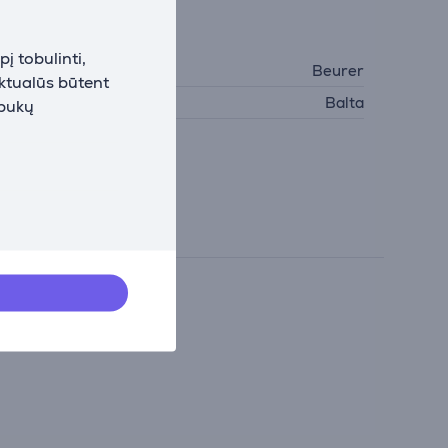
endri parametrai
į tobulinti,
amintojas
Beurer
aktualūs būtent
palva
Balta
apukų