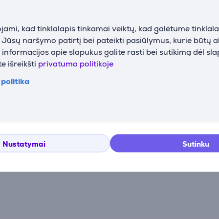
Automatinis išsijungimas
Taip
B
Maitinimo šaltinis
USB-C
ami, kad tinklalapis tinkamai veiktų, kad galėtume tinklalap
G
i Jūsų naršymo patirtį bei pateikti pasiūlymus, kurie būtų 
S
nformacijos apie slapukus galite rasti bei sutikimą dėl sl
e išreikšti
privatumo politikoje
politika
Atsiliepimai
Nustatymai
Sutinku