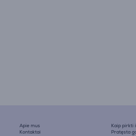
Apie mus
Kaip pirkti
Kontaktai
Pratęsta ga