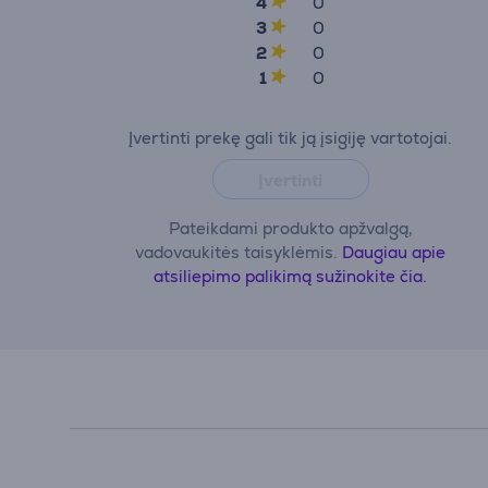
4
0
3
0
2
0
1
0
Įvertinti prekę gali tik ją įsigiję vartotojai.
Įvertinti
Pateikdami produkto apžvalgą,
vadovaukitės taisyklėmis.
Daugiau apie
atsiliepimo palikimą sužinokite čia.