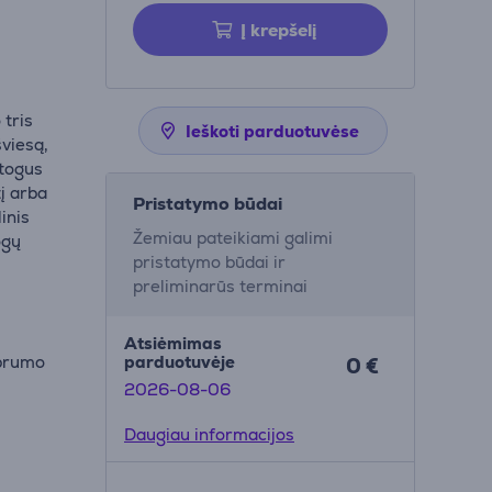
Į krepšelį
 tris
Ieškoti parduotuvėse
šviesą,
atogus
tį arba
Pristatymo būdai
linis
Žemiau pateikiami galimi
ogų
pristatymo būdai ir
preliminarūs terminai
Atsiėmimas
iprumo
parduotuvėje
0 €
2026-08-06
Daugiau informacijos