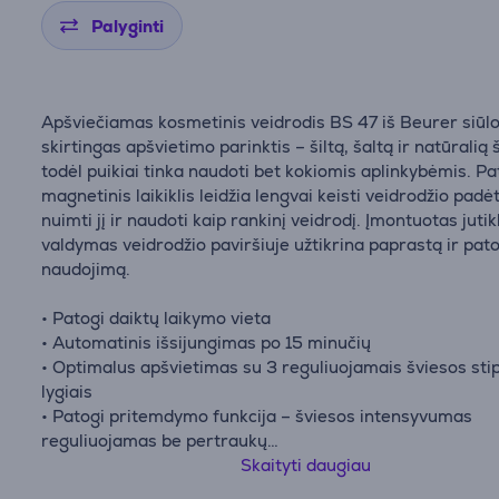
Palyginti
Apšviečiamas kosmetinis veidrodis BS 47 iš Beurer siūlo
skirtingas apšvietimo parinktis – šiltą, šaltą ir natūralią 
todėl puikiai tinka naudoti bet kokiomis aplinkybėmis. P
magnetinis laikiklis leidžia lengvai keisti veidrodžio padė
nuimti jį ir naudoti kaip rankinį veidrodį. Įmontuotas jutik
valdymas veidrodžio paviršiuje užtikrina paprastą ir pat
naudojimą.
• Patogi daiktų laikymo vieta
• Automatinis išsijungimas po 15 minučių
• Optimalus apšvietimas su 3 reguliuojamais šviesos st
lygiais
• Patogi pritemdymo funkcija – šviesos intensyvumas
reguliuojamas be pertraukų
• Ypač didelis veidrodžio paviršius – 21 cm
Skaityti daugiau
• Ryškus LED apšvietimas su 33 LED lemputėmis