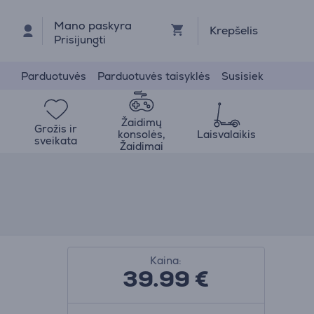
Mano paskyra
Krepšelis
Prisijungti
Parduotuvės
Parduotuvės taisyklės
Susisiek
Žaidimų
Grožis ir
konsolės,
Laisvalaikis
sveikata
Žaidimai
Kaina:
39.99
€