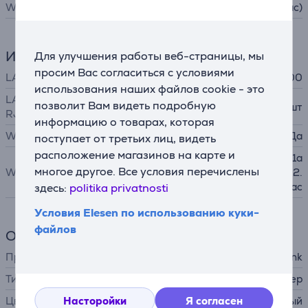
WiFi
Wi-Fi 5 (ac)
Интерфейсы
Для улучшения работы веб-страницы, мы
просим Вас согласиться с условиями
LAN (RJ45)
10/100/1000
использования наших файлов cookie - это
LAN (сетевой интерфейс,
позволит Вам видеть подробную
4 шт
RJ45)
информацию о товарах, которая
Wi-Fi
Да
поступает от третьих лиц, видеть
расположение магазинов на карте и
IEEE 802.11b, IEEE 802.11a
многое другое. Все условия перечислены
WiFi-стандарты
, IEEE 802.11g, IEEE 802.
11n, IEEE 802.11ac
здесь:
politika privatnosti
Условия Elesen по использованию куки-
файлов
Общий параметр
Производитель
TP-Link
Тип устройства
WiFi-роутер
Насторойки
Я согласен
Цвет
черный