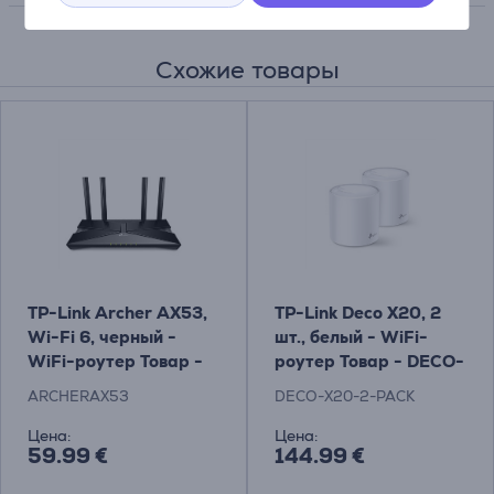
Схожие товары
TP-Link Archer AX53,
TP-Link Deco X20, 2
Wi-Fi 6, черный -
шт., белый - WiFi-
WiFi-роутер Товар -
роутер Товар - DECO-
ARCHERAX53
X20-2-PACK
ARCHERAX53
DECO-X20-2-PACK
Цена:
Цена:
59.99 €
144.99 €