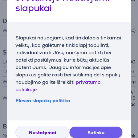
slapukai
Duomenų perdavimas
WiFi
Wi-Fi 5 (ac)
Slapukai naudojami, kad tinklalapis tinkamai
veiktų, kad galėtume tinklalapį tobulinti,
Sąsajos
individualizuoti Jūsų naršymo patirtį bei
pateikti pasiūlymus, kurie būtų aktualūs
LAN (RJ45)
10/100/1000
būtent Jums. Daugiau informacijos apie
LAN (tinklas, RJ45)
4 vnt.
slapukus galite rasti bei sutikimą dėl slapukų
Wi-Fi
Taip
naudojimo galite išreikšti
privatumo
politikoje
IEEE 802.11b, IEEE 802.11a, I
WiFi standartai
EEE 802.11g, IEEE 802.11n, IE
Elesen slapukų politika
EE 802.11ac
Bendri parametrai
Nustatymai
Sutinku
Gamintojas
TP-Link