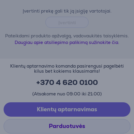
Įvertinti prekę gali tik ją įsigiję vartotojai.
Įvertinti
Pateikdami produkto apžvalgą, vadovaukitės taisyklėmis.
Daugiau apie atsiliepimo palikimą sužinokite čia.
Klientų aptarnavimo komanda pasirengusi pagelbėti
kilus bet kokiems klausimams!
+370 4 620 0100
(Atsakome nuo 09:00 iki 21:00)
Klientų aptarnavimas
Parduotuvės