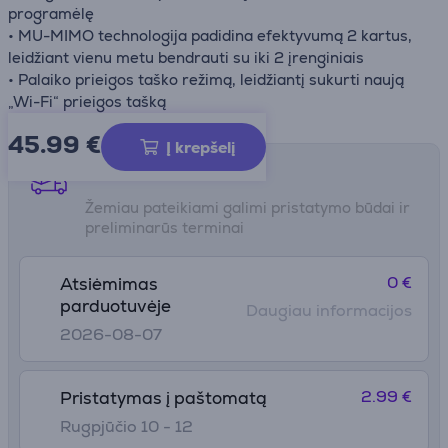
programėlę
• MU-MIMO technologija padidina efektyvumą 2 kartus,
leidžiant vienu metu bendrauti su iki 2 įrenginiais
• Palaiko prieigos taško režimą, leidžiantį sukurti naują
„Wi-Fi“ prieigos tašką
45.99
€
Į krepšelį
Pristatymo būdai
Žemiau pateikiami galimi pristatymo būdai ir
preliminarūs terminai
0 €
Atsiėmimas
parduotuvėje
Daugiau informacijos
2026-08-07
2.99 €
Pristatymas į paštomatą
Rugpjūčio 10 - 12