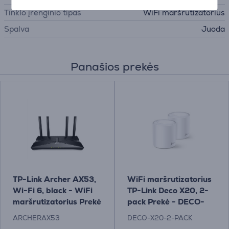
Tinklo įrenginio tipas
WiFi maršrutizatorius
Spalva
Juoda
Panašios prekės
TP-Link Archer AX53,
WiFi maršrutizatorius
Wi-Fi 6, black - WiFi
TP-Link Deco X20, 2-
maršrutizatorius Prekė
pack Prekė - DECO-
- ARCHERAX53
X20-2-PACK
ARCHERAX53
DECO-X20-2-PACK