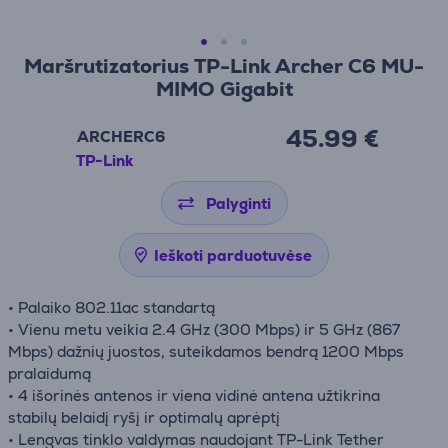
Maršrutizatorius TP-Link Archer C6 MU-
MIMO Gigabit
45.99 €
ARCHERC6
TP-Link
Palyginti
Ieškoti parduotuvėse
• Palaiko 802.11ac standartą
• Vienu metu veikia 2.4 GHz (300 Mbps) ir 5 GHz (867
Mbps) dažnių juostos, suteikdamos bendrą 1200 Mbps
pralaidumą
• 4 išorinės antenos ir viena vidinė antena užtikrina
stabilų belaidį ryšį ir optimalų aprėptį
• Lengvas tinklo valdymas naudojant TP-Link Tether