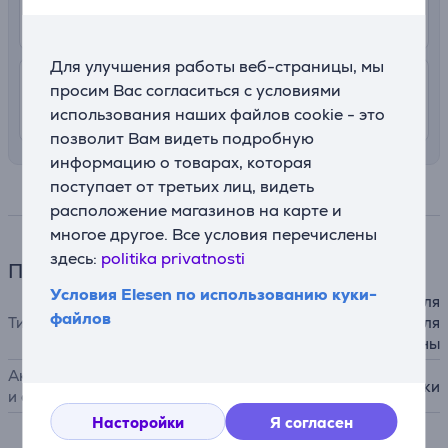
11. - 13. августа
Для улучшения работы веб-страницы, мы
4.99 €
Доставка в квартиру
просим Вас согласиться с условиями
использования наших файлов cookie - это
11. - 13. августа
позволит Вам видеть подробную
информацию о товарах, которая
поступает от третьих лиц, видеть
Спецификация
расположение магазинов на карте и
многое другое. Все условия перечислены
здесь:
politika privatnosti
Принадлежности
Условия Elesen по использованию куки-
для сушильной машины, для
файлов
Тип принадлежности
посудомоечной машины, для
стиральной машины
Аксессуары для стиральных
вибропоглощающие ножки
и сушильных машин
Насторойки
Я согласен