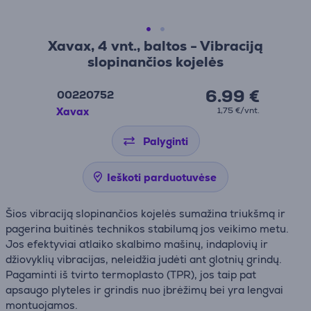
Xavax, 4 vnt., baltos - Vibraciją
slopinančios kojelės
6.99 €
00220752
Xavax
1,75 €/vnt.
Palyginti
Ieškoti parduotuvėse
Šios vibraciją slopinančios kojelės sumažina triukšmą ir
pagerina buitinės technikos stabilumą jos veikimo metu.
Jos efektyviai atlaiko skalbimo mašinų, indaplovių ir
džiovyklių vibracijas, neleidžia judėti ant glotnių grindų.
Pagaminti iš tvirto termoplasto (TPR), jos taip pat
apsaugo plyteles ir grindis nuo įbrėžimų bei yra lengvai
montuojamos.