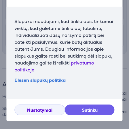
2.99 €
Pristatymas į paštomatą
Rugpjūčio 12 - 14
Slapukai naudojami, kad tinklalapis tinkamai
veiktų, kad galėtume tinklalapį tobulinti,
4.99 €
Pristatymas į namus
individualizuoti Jūsų naršymo patirtį bei
Rugpjūčio 12 - 14
pateikti pasiūlymus, kurie būtų aktualūs
būtent Jums. Daugiau informacijos apie
slapukus galite rasti bei sutikimą dėl slapukų
Specifikacija
naudojimo galite išreikšti
privatumo
politikoje
Elesen slapukų politika
Aksesuaras
Džiovintuvui, Indaplovei, Skal
Priedo tipas
bimo mašinai
Skalbimo mašinos ir
Nustatymai
Sutinku
Vibracijos slopintuvai
džiovyklės priedas