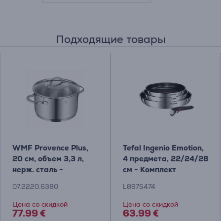
Подходящие товары
WMF Provence Plus,
Tefal Ingenio Emotion,
20 см, объем 3,3 л,
4 предмета, 22/24/28
нерж. сталь -
см - Комплект
Кастрюля для супа с
сковородок + съемная
07.2220.6380
L897S474
крышкой
ручка
Цена со скидкой
Цена со скидкой
77.99 €
63.99 €