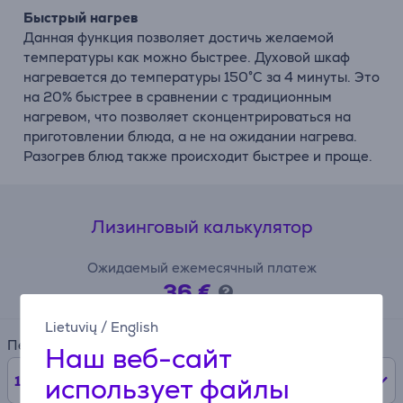
Быстрый нагрев
Данная функция позволяет достичь желаемой
температуры как можно быстрее. Духовой шкаф
нагревается до температуры 150°С за 4 минуты. Это
на 20% быстрее в сравнении с традиционным
нагревом, что позволяет сконцентрироваться на
приготовлении блюда, а не на ожидании нагрева.
Разогрев блюд также происходит быстрее и проще.
Лизинговый калькулятор
Ожидаемый ежемесячный платеж
36 €
Lietuvių
/
English
Период
Наш веб-сайт
использует файлы
12
мес.