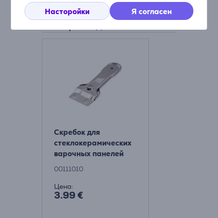
Насторойки
Я согласен
Смотреть дополнительно
Скребок для
стеклокерамических
варочных панелей
Xavax Товар -
00111010
00111010
Цена:
3.99 €