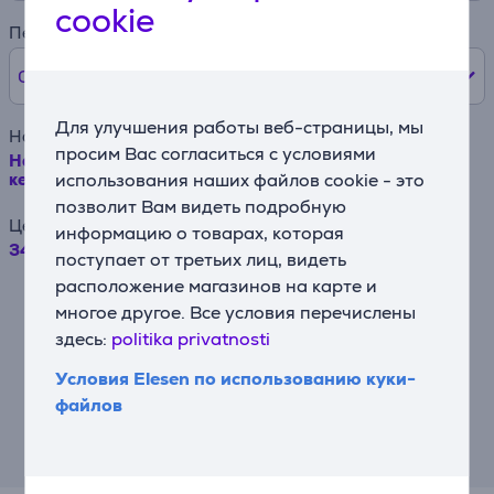
cookie
Первый взнос
0% /
0 €
Для улучшения работы веб-страницы, мы
Наименование товара
просим Вас согласиться с условиями
Hansa, 65 л, нерж. сталь - Отдельностоящая
использования наших файлов cookie - это
керамическая плита
позволит Вам видеть подробную
Цена
информацию о товарах, которая
349.99 €
поступает от третьих лиц, видеть
расположение магазинов на карте и
Например, при займе в размере 500
евро на срок договора 24 месяца,
многое другое. Все условия перечислены
годовая процентная ставка составляет
здесь:
politika privatnosti
19,90%, комиссия за заключение
договора – 4,5%, ежемесячная комиссия
Условия Elesen по использованию куки-
за администрирование договора – 0,6%,
файлов
ГПСП (Годовая процентная ставка
стоимости кредита) – 43,23%, общая
сумма выплаты – 710,09 евро,
ежемесячный платёж – 29,59 евро.