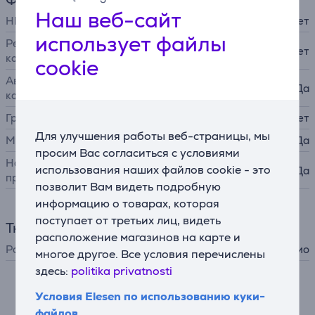
Наш веб-сайт
HDMI-CEC
Нет
использует файлы
Реверсивный звуковой
Нет
канал (ARC)
cookie
Автоматическая
Да
калибровка колонок
Графический интерфейс
Нет
Для улучшения работы веб-страницы, мы
Мультирум
Да
просим Вас согласиться с условиями
Настройка при помощи
использования наших файлов cookie - это
Да
приложения
позволит Вам видеть подробную
информацию о товарах, которая
поступает от третьих лиц, видеть
Тюнер
расположение магазинов на карте и
Радиотюнер
AM, FM, интернет-радио
многое другое. Все условия перечислены
здесь:
politika privatnosti
Описание
Условия Elesen по использованию куки-
файлов