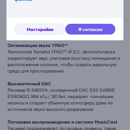
Истинный звук Hi-Fi
Ресивер R-N800A использует технологию ToP-ART,
чтобы сохранять чистоту звука. Точная конструкция
и соединения с низким сопротивлением
Насторойки
Я согласен
обеспечивают четкое и динамичное звучание.
Оптимизация звука YPAO™
Технология Yamaha YPAO™-R.S.C. автоматически
корректирует звук, учитывая акустику помещения и
расположение колонок, чтобы создать идеальную
среду для прослушивания.
Высокоточный DAC
Ресивер R-N800A, оснащенный DAC ESS SABRE
ES9080Q 384 кГц / 32 бит, передает тончайшие
нюансы и создает объемную атмосферу даже из
источников звука высокого разрешения.
Потоковое воспроизведение и система MusicCast
Ресивер поддерживает потоковые сервисы, такие