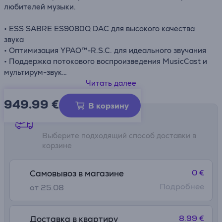
любителей музыки.
• ESS SABRE ES9080Q DAC для высокого качества
звука
• Оптимизация YPAO™-R.S.C. для идеального звучания
• Поддержка потокового воспроизведения MusicCast и
мультирум-звук
• USB DAC с поддержкой DSD 11,2 МГц и PCM 384 кГц
Читать далее
• Вход Phono для воспроизведения виниловых
949.99
€
пластинок
В корзину
Способы доставки
Выберите подходящий способ доставки в
корзине
0 €
Самовывоз в магазине
Подробнее
от 25.08
8.99 €
Доставка в квартиру