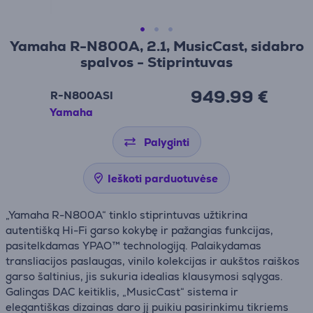
Yamaha R-N800A, 2.1, MusicCast, sidabro
spalvos - Stiprintuvas
949.99 €
R-N800ASI
Yamaha
Palyginti
Ieškoti parduotuvėse
„Yamaha R-N800A“ tinklo stiprintuvas užtikrina
autentišką Hi-Fi garso kokybę ir pažangias funkcijas,
pasitelkdamas YPAO™ technologiją. Palaikydamas
transliacijos paslaugas, vinilo kolekcijas ir aukštos raiškos
garso šaltinius, jis sukuria idealias klausymosi sąlygas.
Galingas DAC keitiklis, „MusicCast“ sistema ir
elegantiškas dizainas daro jį puikiu pasirinkimu tikriems