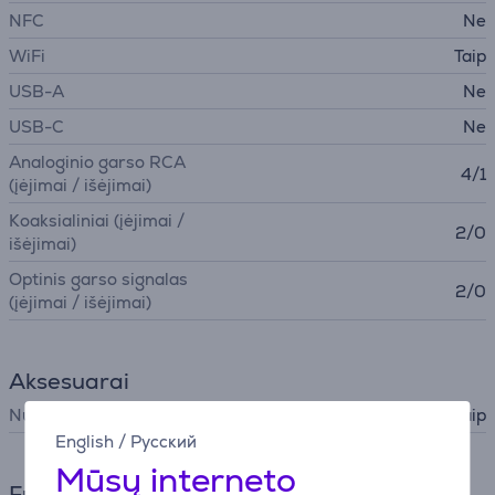
NFC
Ne
WiFi
Taip
USB-A
Ne
USB-C
Ne
Analoginio garso RCA
4/1
(įėjimai / išėjimai)
Koaksialiniai (įėjimai /
2/0
išėjimai)
Optinis garso signalas
2/0
(įėjimai / išėjimai)
Aksesuarai
Nuotolinis valdymas
Taip
English
/
Русский
Mūsų interneto
Funkcijos