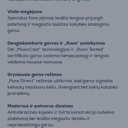
Vinilo mėgėjams
Specialus fono įėjimas leidžia lengvai prijungti
patefoną ir mėgautis aukštos kokybės analoginiu
garsu.
Daugiakambaris garsas ir „Roon“ palaikymas
Dėl „MusicCast“ technologijos ir „Roon Tested“
sertifikato garso sistema tampa patogi ir lengvai
valdoma visuose namuose.
Gryniausio garso režimas
„Pure Direct“ režimas užtikrina, kad garso signalas
keliautų tiesiausiu keliu, išvengiant bet kokių kokybės
praradimų.
Modernus ir patvarus dizainas
Antivibracinės kojelės ir tvirta konstrukcija suteikia
stabilumą bei leidžia mėgautis detaliu ir
nepriekaištingu garsu.