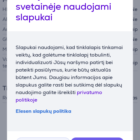
svetainėje naudojami
HDMI-CEC
Ne
slapukai
ARC
Ne
Automatinis kalibravimas
Taip
GUI
Ne
Slapukai naudojami, kad tinklalapis tinkamai
Multiroom
Taip
veiktų, kad galėtume tinklalapį tobulinti,
Valdymas išmaniuoju
individualizuoti Jūsų naršymo patirtį bei
Taip
telefonu
pateikti pasiūlymus, kurie būtų aktualūs
būtent Jums. Daugiau informacijos apie
slapukus galite rasti bei sutikimą dėl slapukų
Tiuneris
naudojimo galite išreikšti
privatumo
Radijo imtuvas
AM, FM, Interneto radijas
politikoje
Elesen slapukų politika
Aprašymas
Tikras Hi-Fi garsas