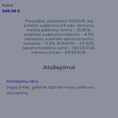
Kaina
949.99 €
Pavyzdžiui, skolinantis 500EUR, kai
sutartis sudaroma 24 mėn. terminui,
metinė palūkanų norma – 19,90%,
sutarties sudarymo mokestis – 4.5%,
mėnesinis sutarties administravimo
mokestis – 0.6%, BVKKMN – 43.23%,
bendra mokėtina suma – 710.09 EUR,
mėnesio įmoka – 29.59 EUR.
Atsiliepimai
Atsiliepimų nėra.
Įsigiję prekę, galėsite tapti pirmuoju, palikusiu
atsiliepimą.