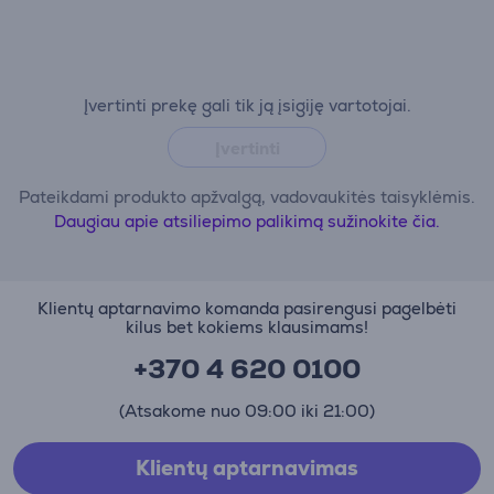
Įvertinti prekę gali tik ją įsigiję vartotojai.
Įvertinti
Pateikdami produkto apžvalgą, vadovaukitės taisyklėmis.
Daugiau apie atsiliepimo palikimą sužinokite čia.
Klientų aptarnavimo komanda pasirengusi pagelbėti
kilus bet kokiems klausimams!
+370 4 620 0100
(Atsakome nuo 09:00 iki 21:00)
Klientų aptarnavimas