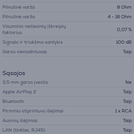
Pilnutinė varža
8 Ohm
Pilnutinė varža
4 - 16 Ohm
Visuminis netiesinių iškreipių
0,07 %
faktorius
Signalo ir triukšmo santykis
100 dB
Garso vienodintuvas
Taip
Sąsajos
3,5 mm garso įvestis
Ne
Apple AirPlay 2
Taip
Bluetooth
Taip
Pirminio stiprintuvo išėjimai
1 x RCA
Ausinių išėjimas
Taip
LAN (tinklas, RJ45)
Taip