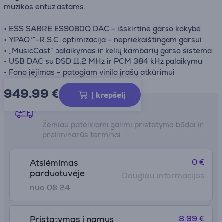
muzikos entuziastams.
• ESS SABRE ES9080Q DAC – išskirtinė garso kokybė
• YPAO™-R.S.C. optimizacija – nepriekaištingam garsui
• „MusicCast“ palaikymas ir kelių kambarių garso sistema
• USB DAC su DSD 11,2 MHz ir PCM 384 kHz palaikymu
• Fono įėjimas – patogiam vinilo įrašų atkūrimui
949.99
€
Į krepšelį
Pristatymo būdai
Žemiau pateikiami galimi pristatymo būdai ir
preliminarūs terminai
0 €
Atsiėmimas
parduotuvėje
Daugiau informacijos
nuo 08.24
8.99 €
Pristatymas į namus