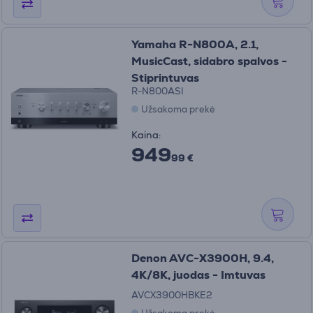
Yamaha R-N800A, 2.1,
MusicCast, sidabro spalvos -
Stiprintuvas
R-N800ASI
Užsakoma prekė
Kaina:
949
99 €
Denon AVC-X3900H, 9.4,
4K/8K, juodas - Imtuvas
AVCX3900HBKE2