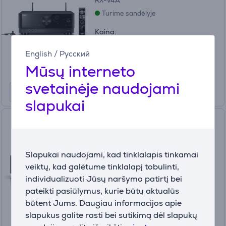
RX-V4A
Turime sandėlyje
Kaina:
479
99 €
English
/
Русский
Mūsų interneto
svetainėje naudojami
slapukai
Namų kino stiprintuvas Denon
AVC-S670H, 5.2, black
AVCS670HBKE2
Slapukai naudojami, kad tinklalapis tinkamai
Turime sandėlyje
veiktų, kad galėtume tinklalapį tobulinti,
individualizuoti Jūsų naršymo patirtį bei
Kaina:
629 €
pateikti pasiūlymus, kurie būtų aktualūs
būtent Jums. Daugiau informacijos apie
slapukus galite rasti bei sutikimą dėl slapukų