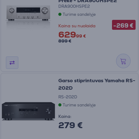
Prekė - DRA900HSPE2
DRA900HSPE2
Turime sandėlyje
-269 €
Kaina su nuolaida
629
99 €
899 €
Garso stiprintuvas Yamaha RS-
202D
RS-202D
Turime sandėlyje
Kaina:
279 €