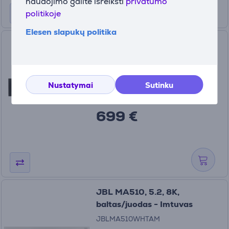
naudojimo galite išreikšti
privatumo
politikoje
Elesen slapukų politika
JBL MA510, 5.2, 8K, juodas -
Imtuvas
JBLMA510BLKAS
Turime sandėlyje
Nustatymai
Sutinku
Kaina:
699 €
JBL MA510, 5.2, 8K,
baltas/juodas - Imtuvas
JBLMA510WHTAM