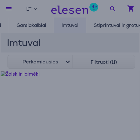
LT
i
Garsiakalbiai
Imtuvai
Stiprintuvai ir grotu
Imtuvai
Perkamiausios
Filtruoti (11)