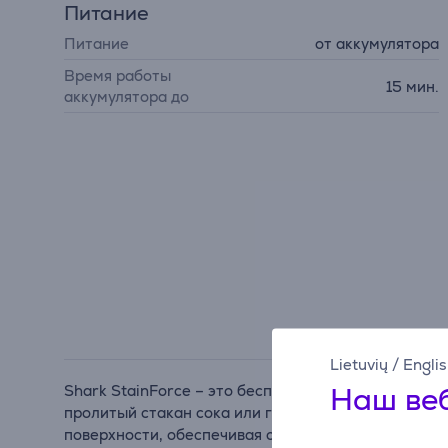
Питание
Питание
от аккумулятора
Время работы
15 мин.
аккумулятора до
Lietuvių
/
Engli
Наш веб
Shark StainForce – это беспроводная система уда
пролитый стакан сока или грязные следы лап. Мо
поверхности, обеспечивая силу очистки до 30 раз 