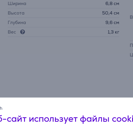
Ширина
6,8 см
Высота
50,4 см
В
Глубина
9,6 см
Вес
1,3 кг
П
Ц
Описание
sh
-сайт использует файлы cook
ления пятен, созданная для быстрого и эффективного решен
щная двухмоторная система и двойное распыление смешив
больше. Удаляйте пятна с ковров, обивки, автомобильных си