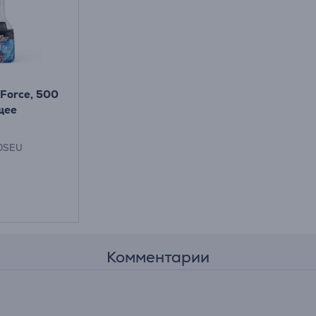
nForce, 500
щее
вым
0SEU
лем
Комментарии