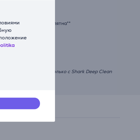
словиями
те, разрушая стойкие пятна**
обную
сположение
olitika
ию
воров по сравнению только с Shark Deep Clean