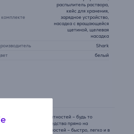
распылитель раствора,
кейс для хранения,
 комплекте
зарядное устройство,
насадка с вращающейся
щетиной, щелевая
насадка
роизводитель
Shark
вет
белый
ie
ия повседневных неприятностей – будь то
ают пятновыводящие средства прямо на
дений и других поверхностей – быстро, легко и в