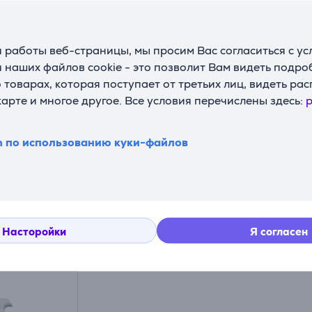
они появляются
 работы веб-страницы, мы просим Вас согласиться с у
ыводящие средства смешиваются и активируются при контак
 наших файлов cookie - это позволит Вам видеть подр
 маркер, кофе, вино, масло, грязь
ах – на коврах, лестницах, мебели, в автомобиле и т.д.***
товарах, которая поступает от третьих лиц, видеть ра
 в машине или на улице – без проводов
карте и многое другое. Все условия перечислены здесь:
p
отными: подходит для ежедневных неожиданных ситуаций
& Go прибор всегда будет готов к следующему использован
n по использованию куки-файлов
ления растворенного йода – эффективность смешанных раст
Насторойки
Я согласен
Подходящие товары