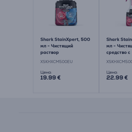
Shark StainXpert, 500
Shark Stai
мл - Чистящий
мл - Чистя
раствор
средство с
многоразо
XSKHXCM500EU
XSKHXCM50
распылите
Цена:
Цена:
19.99 €
22.99 €