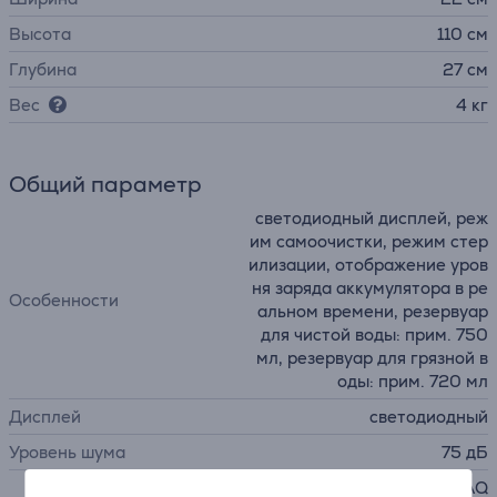
Высота
110 см
Глубина
27 см
Вес
4 кг
Общий параметр
светодиодный дисплей, реж
им самоочистки, режим стер
илизации, отображение уров
ня заряда аккумулятора в ре
Особенности
альном времени, резервуар
для чистой воды: прим. 750
мл, резервуар для грязной в
оды: прим. 720 мл
Дисплей
светодиодный
Уровень шума
75 дБ
электрошвабра THOMAS AQ