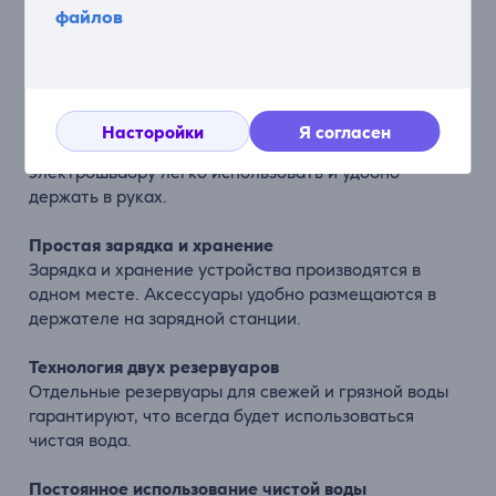
помощник (на немецком и английском языках)
файлов
предоставляет инструкции.
Максимальная чистота – просто
AQUA FloorCleaner Cordless Plus оптимально
очищает пол вдоль плинтусов, обеспечивая
Насторойки
Я согласен
идеальную чистоту. Эту беспроводную
электрошвабру легко использовать и удобно
держать в руках.
Простая зарядка и хранение
Зарядка и хранение устройства производятся в
одном месте. Аксессуары удобно размещаются в
держателе на зарядной станции.
Технология двух резервуаров
Отдельные резервуары для свежей и грязной воды
гарантируют, что всегда будет использоваться
чистая вода.
Постоянное использование чистой воды