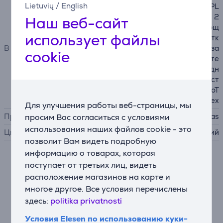
Lietuvių
/
English
UA FloorCleaner Cordless PL
US, 2 моющихся фильтра, 2
Наш веб-сайт
легко снимающихся и моющ
использует файлы
ихся чистящих валика, щетк
В комплекте
а для чистки, станция для за
cookie
рядки и парковки с держате
лем для аксессуаров, зарядн
ое устройство с вилкой, чист
ящий раствор THOMAS ProT
ex
Для улучшения работы веб-страницы, мы
Производитель
Thomas
просим Вас согласиться с условиями
использования наших файлов cookie - это
Цвет
синий
позволит Вам видеть подробную
информацию о товарах, которая
Описание
поступает от третьих лиц, видеть
расположение магазинов на карте и
многое другое. Все условия перечислены
Умный светодиодный экран
здесь:
politika privatnosti
Светодиодный экран отображает всю необходимую
информацию одновременно. Кроме того, голосовой
Условия Elesen по использованию куки-