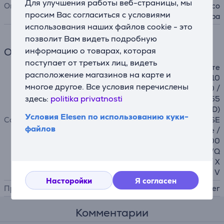
Для улучшения работы веб-страницы, мы
Описание
елких складок (защипов) со
просим Вас согласиться с условиями
шнуром или без шнура
использования наших файлов cookie - это
позволит Вам видеть подробную
информацию о товарах, которая
Общий параметр
поступает от третьих лиц, видеть
для моделей с шириной сте
расположение магазинов на карте и
жка 0 - 7 мм: Innov-is 10 / 10
многое другое. Все условия перечислены
A / 15 / 20LE / 30 / 35 / 50 /
здесь:
politika privatnosti
55 / 55FE / 900 / 950 / 955
/ 1500(D) / 2200 / 4000(D)
Условия Elesen по использованию куки-
Совместимость
/ 5000 / A16 / A50 / A60SE
файлов
/ A65 / A80 / A150 / I / Ie /
M280D / M380D / QC-1000
/ V5 / V5LE / V7 / VQ2 / VQ
4 / XJ1 / XJ2 / XP1 / XP3 / X
V
Насторойки
Я согласен
Производитель
Brother
Комментарии