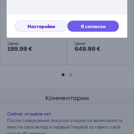
Brother, красный/
Швейная машина
белый - Швейная
Brother Innov-is F400
машина Товар -
Насторойки
Я согласен
CS10S
CS10S
F400VL1
Цена:
Цена:
199.99 €
649.99 €
Комментарии
Сейчас отзывов нет.
После совершения покупки откроется возможность
внести свой вклад и первым/первой оставить свой
отзыв об изделии.