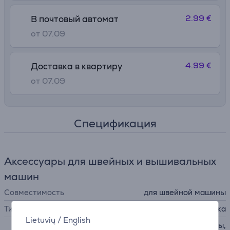
2.99 €
В почтовый автомат
от 07.09
4.99 €
Доставка в квартиру
от 07.09
Спецификация
Аксессуары для швейных и вышивальных
машин
Совместимость
для швейной машины
Тип аксессуара
прижимная лапка
Lietuvių
/
English
для настрачивания тесьмы,