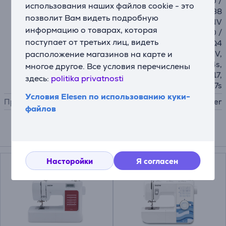
420 / F460 / F480 / F560 /
использования наших файлов cookie - это
F580 / I / Ie / M280D / M38
позволит Вам видеть подробную
0D / NV1100 / NV1300 / NV
информацию о товарах, которая
2600 / NV2700 / QC-1000 /
поступает от третьих лиц, видеть
V5 / V5LE / V7 / VQ2 / VQ4
расположение магазинов на карте и
/ XJ1 / XJ2 / XP1 / XP3 / XV,
J14, J14s, J17, J17s, KD144s,
многое другое. Все условия перечислены
KE14s, RH127, RH137, RL417,
здесь:
politika privatnosti
RL425, X14, X14s, X17, X17s
Условия Elesen по использованию куки-
Производитель
Brother
файлов
Подходящие товары
Насторойки
Я согласен