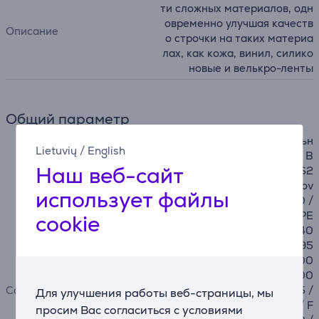
ти сложных материалов, одн
овременно улучшая качеств
Описание
о строчки на таких материа
лах, как кожа, винил, силико
новые и велькро-ленты
Общий параметр
для моделей с горизонтальн
Lietuvių
/
English
ым челноком: BN27, BN37, B
Наш веб-сайт
Q17, BQ25, CS10, CS10s, FS2
0s, FS60x, HF27, HF37, Innov
использует файлы
-is 10 / 10A / 15 / 20LE / 30 /
35 / 50 / 55 / 55FE / 100PE
cookie
/ 150SE / 200 / 350SE / 40
0 / 550SE / 600 / 900 / 95
0 / 955 / 1200 / 1250 / 1500
(D) / 2200 / 4000(D) / 5000
Совместимость
/ A16 / A50 / A60SE / A65 /
Для улучшения работы веб-страницы, мы
A80 / A150 / F400 / F410 / F
просим Вас согласиться с условиями