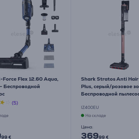
X-Force Flex 12.60 Aqua,
Shark Stratos Anti Hai
 - Беспроводной
Plus, серый/розовое зо
ос
Беспроводной пылесо
(5)
IZ400EU
ладе
На складе
Цена:
9
369
99 €
99 €