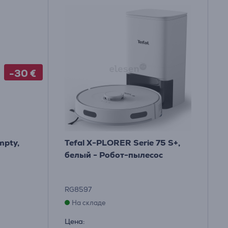
-30 €
mpty,
Tefal X-PLORER Serie 75 S+,
белый - Робот-пылесос
RG8597
На складе
Цена: