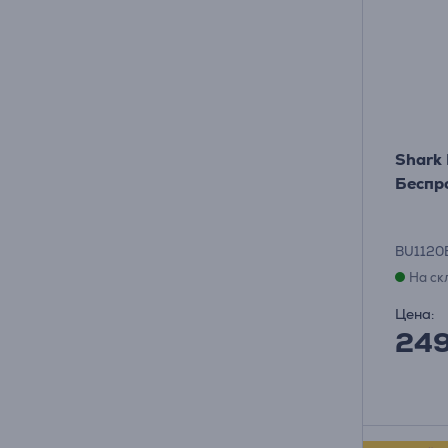
Shark 
Беспр
BU1120
На ск
Цена:
24