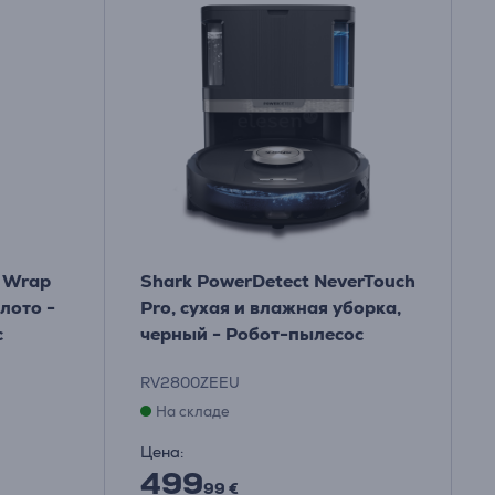
r Wrap
Shark PowerDetect NeverTouch
лото -
Pro, сухая и влажная уборка,
с
черный - Робот-пылесос
RV2800ZEEU
На складе
Цена:
499
99 €