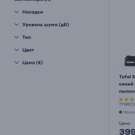
Насадки
Уровень шума (дБ)
Тип
Цвет
Цена (€)
Tefal 
синий
пылес
TY98C0
На ск
Цена:
39