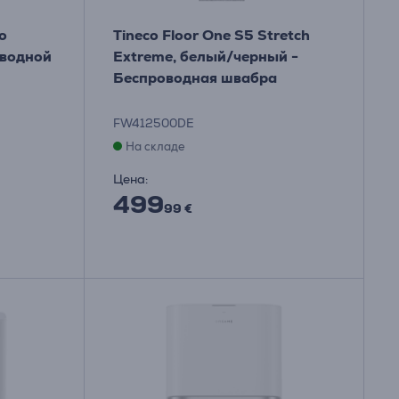
o
Tineco Floor One S5 Stretch
оводной
Extreme, белый/черный -
Беспроводная швабра
FW412500DE
На складе
Цена:
499
99 €