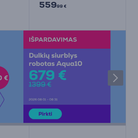
559
99 €