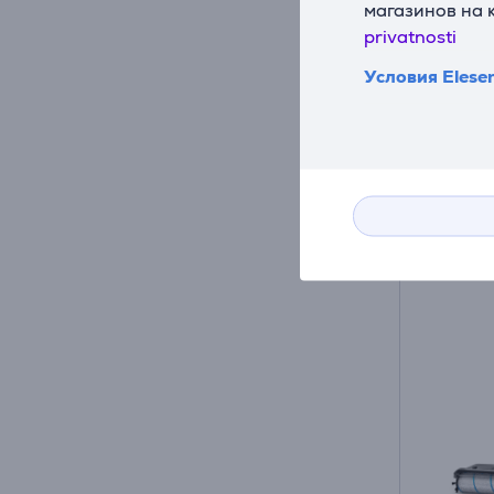
магазинов на 
WV200
privatnosti
На ск
Условия Elese
Цена:
95
9