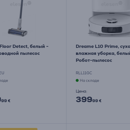
Floor Detect, белый -
Dreame L10 Prime, суха
оводной пылесос
влажная уборка, белы
Робот-пылесос
EU
RLL11GC
ладе
На складе
Цена:
9
399
99 €
99 €