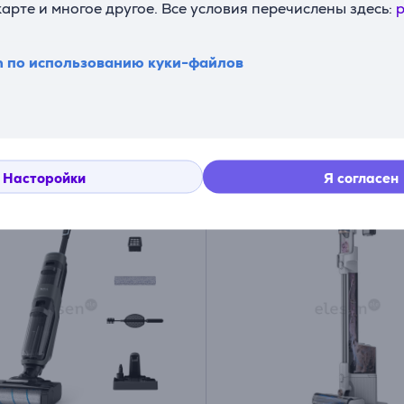
карте и многое другое. Все условия перечислены здесь:
p
EU
VR7MD96514G/GE
ладе
На складе
n по использованию куки-файлов
Цена:
749
9 €
99 €
Насторойки
Я согласен