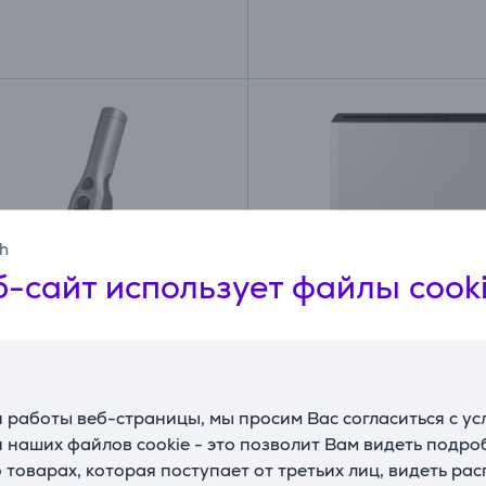
sh
-сайт использует файлы cook
, серый - Беспроводной
Samsung BESPOKE Jet
 работы веб-страницы, мы просим Вас согласиться с у
й пылесос
Combo Steam, сухая и
 наших файлов cookie - это позволит Вам видеть подр
влажная уборка, белы
товарах, которая поступает от третьих лиц, видеть ра
Робот-пылесос