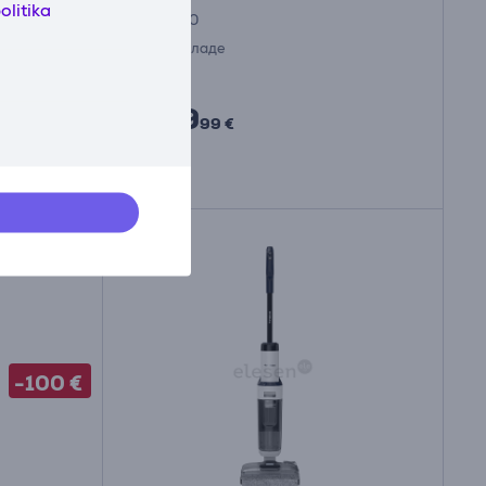
olitika
TW7260
На складе
Цена:
259
99 €
-100 €