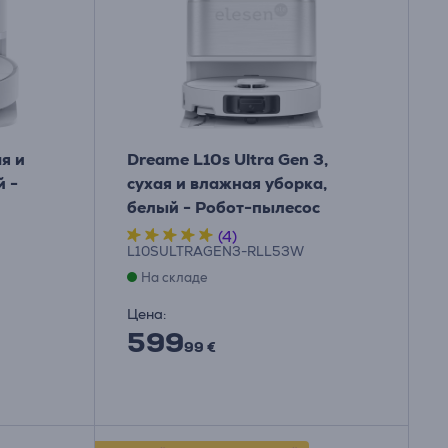
я и
Dreame L10s Ultra Gen 3,
й -
сухая и влажная уборка,
белый - Робот-пылесос
(4)
L10SULTRAGEN3-RLL53W
На складе
Цена:
599
99 €