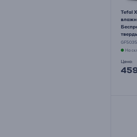
Tefal 
влажна
Беспр
тверд
GF503
На ск
Цена:
45