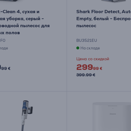
X-Clean 4, сухая и
Shark Floor Detect, Aut
я уборка, серый -
Empty, белый - Беспр
оводной пылесос для
пылесос
ых полов
5F0
BU3521EU
ладе
На складе
Цена со скидкой
9
299
99 €
99 €
399.99 €