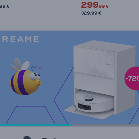
299
99 €
99 €
329.99 €