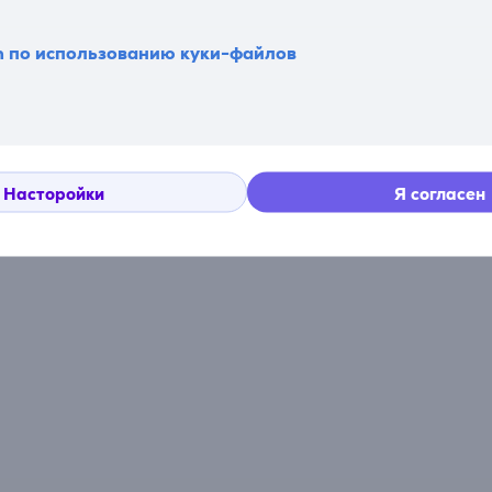
Комментарии
n по использованию куки-файлов
Сейчас отзывов нет.
Насторойки
Я согласен
После совершения покупки откроется возможность вне
отзыв об изделии.