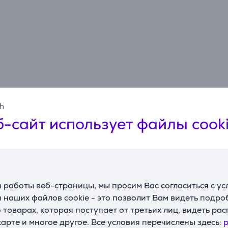
sh
Спецификация
-сайт использует файлы cook
Общий параметр
Производитель
Ecovacs
 работы веб-страницы, мы просим Вас согласиться с у
 наших файлов cookie - это позволит Вам видеть подр
товарах, которая поступает от третьих лиц, видеть ра
карте и многое другое. Все условия перечислены здесь:
p