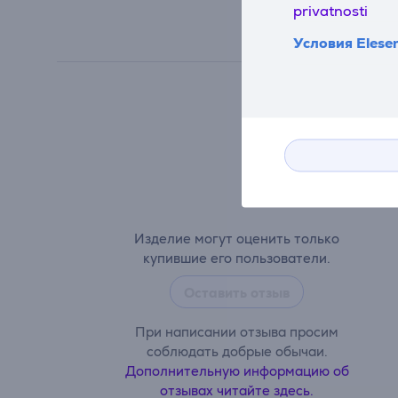
privatnosti
Условия Elese
Изделие могут оценить только
купившие его пользователи.
Оставить отзыв
При написании отзыва просим
соблюдать добрые обычаи.
Дополнительную информацию об
отзывах читайте здесь.