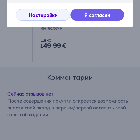
Xiaomi E10, сухая и
влажная уборка,
Насторойки
Я согласен
белый - Робот-
пылесос Товар -
BHR6783EU
BHR6783EU
Цена:
149.99 €
Комментарии
Сейчас отзывов нет.
После совершения покупки откроется возможность
внести свой вклад и первым/первой оставить свой
отзыв об изделии.