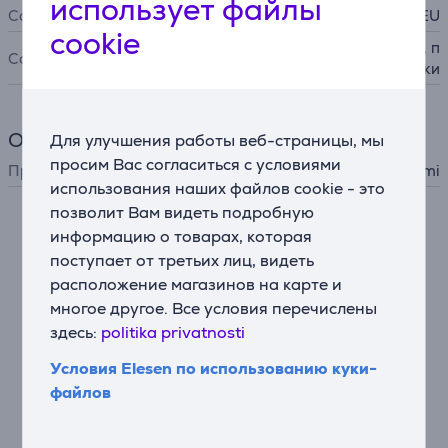
использует файлы
Совместимость
BHR6783EU
cookie
пылесос для сухой уборки, п
Совместимость
ылесос для влажной уборки
Общий параметр
Для улучшения работы веб-страницы, мы
просим Вас согласиться с условиями
Производитель
Xiaomi
использования наших файлов cookie - это
позволит Вам видеть подробную
информацию о товарах, которая
Подходящие товары
поступает от третьих лиц, видеть
расположение магазинов на карте и
многое другое. Все условия перечислены
здесь:
politika privatnosti
Условия Elesen по использованию куки-
файлов