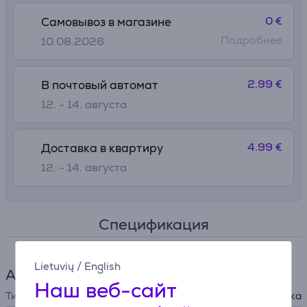
0 €
Самовывоз в магазине
Подробнее
10.08.2026
2.99 €
В почтовый автомат
12. - 14. августа
4.99 €
Доставка в квартиру
12. - 14. августа
Спецификация
Lietuvių
/
English
Аксессуары для пылесоса
Наш веб-сайт
Тип
насадка