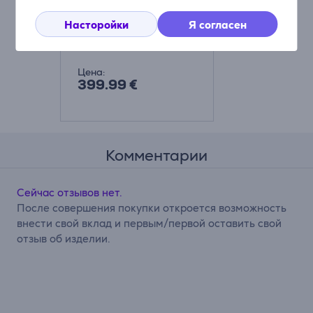
влажная уборка,
Насторойки
темно-серый -
Я согласен
Робот-пылесос
502064
Цена:
399.99 €
Комментарии
Сейчас отзывов нет.
После совершения покупки откроется возможность
внести свой вклад и первым/первой оставить свой
отзыв об изделии.