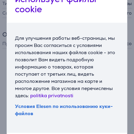
Тип
другие аксессуары
cookie
Совместимость
ZACO A10 Pro
Общий параметр
Для улучшения работы веб-страницы, мы
Производитель
Zaco
просим Вас согласиться с условиями
использования наших файлов cookie - это
позволит Вам видеть подробную
Смотреть дополнительно
информацию о товарах, которая
поступает от третьих лиц, видеть
расположение магазинов на карте и
многое другое. Все условия перечислены
здесь:
politika privatnosti
Условия Elesen по использованию куки-
файлов
Zaco A10 Pro, сухая и