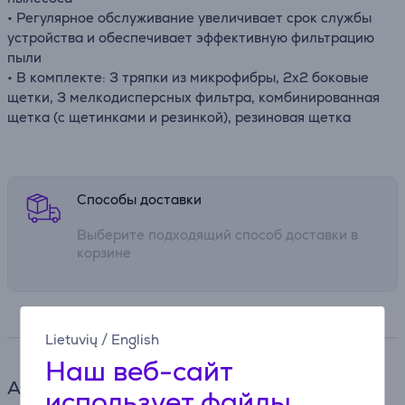
• Регулярное обслуживание увеличивает срок службы
устройства и обеспечивает эффективную фильтрацию
пыли
• В комплекте: 3 тряпки из микрофибры, 2x2 боковые
щетки, 3 мелкодисперсных фильтра, комбинированная
щетка (с щетинками и резинкой), резиновая щетка
Способы доставки
Выберите подходящий способ доставки в
корзине
Спецификация
Lietuvių
/
English
Наш веб-сайт
Аксессуары для пылесоса
использует файлы