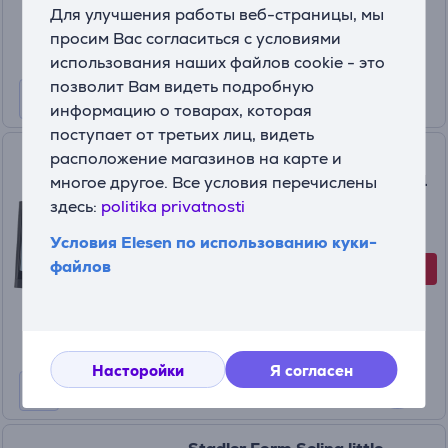
11
Для улучшения работы веб-страницы, мы
99 €
15.99 €
просим Вас согласиться с условиями
использования наших файлов cookie - это
позволит Вам видеть подробную
информацию о товарах, которая
поступает от третьих лиц, видеть
Hama Full Touch, черный -
расположение магазинов на карте и
Термометр Товар - 00186421
многое другое. Все условия перечислены
здесь:
politika privatnosti
00186421
На складе
Условия Elesen по использованию куки-
файлов
-26%
Цена со скидкой
47
99 €
64.99 €
Насторойки
Я согласен