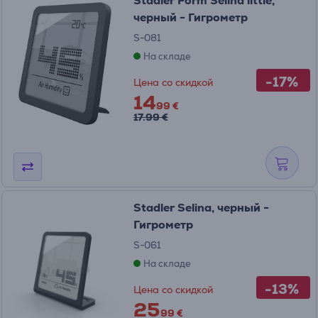
Stadler Form Selina little,
черный - Гигрометр
S-081
На складе
-17%
Цена со скидкой
14
99 €
17.99 €
Stadler Selina, черный -
Гигрометр
S-061
На складе
-13%
Цена со скидкой
25
99 €