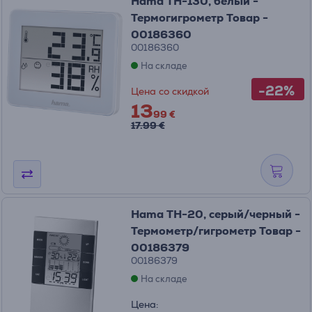
Hama TH-130, белый -
Термогигрометр Товар -
00186360
00186360
На складе
-22%
Цена со скидкой
13
99 €
17.99 €
Hama TH-20, серый/черный -
Термометр/гигрометр Товар -
00186379
00186379
На складе
Цена: