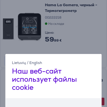
Hama La Gomera, черный -
Термогигрометр
00222218
На складе
Цена:
59
99 €
Lietuvių
/
English
Наш веб-сайт
Hama TH-100, черный -
использует файлы
Термометр Товар - 00186358
cookie
00186358
На складе
-25%
Цена со скидкой