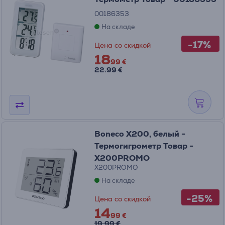
00186353
На складе
-17%
Цена со скидкой
18
99 €
22.99 €
Boneco X200, белый -
Термогигрометр Товар -
X200PROMO
X200PROMO
На складе
-25%
Цена со скидкой
14
99 €
19.99 €