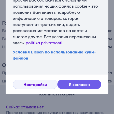
просим Вас согласиться с условиями
Спецификация
использования наших файлов cookie - это
позволит Вам видеть подробную
информацию о товарах, которая
Габариты
поступает от третьих лиц, видеть
расположение магазинов на карте и
Вес
2,605 кг
многое другое. Все условия перечислены
Высота
5,1 см
здесь:
politika privatnosti
Ширина
31 см
Условия Elesen по использованию куки-
файлов
Общий параметр
Производитель
Brabantia
Цвет
Morning Breeze
Насторойки
Я согласен
Комментарии
Сейчас отзывов нет.
После совершения покупки откроется возможность