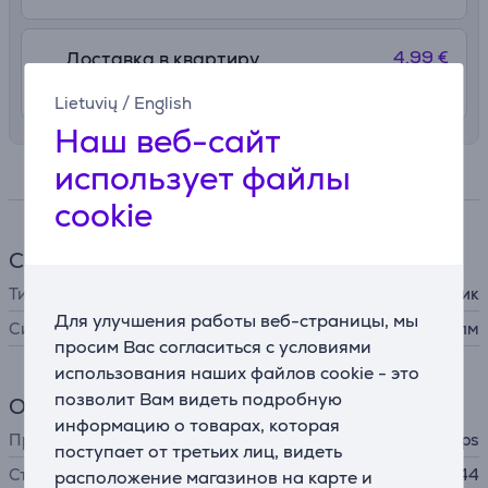
4.99 €
Доставка в квартиру
11. - 13. августа
Lietuvių
/
English
Наш веб-сайт
использует файлы
Спецификация
cookie
Светильник
Тип лампы
карманный фонарик
Для улучшения работы веб-страницы, мы
Сила света
770 лм
просим Вас согласиться с условиями
использования наших файлов cookie - это
позволит Вам видеть подробную
Общий параметр
информацию о товарах, которая
Производитель
Philips
поступает от третьих лиц, видеть
Степень защиты
IP44
расположение магазинов на карте и