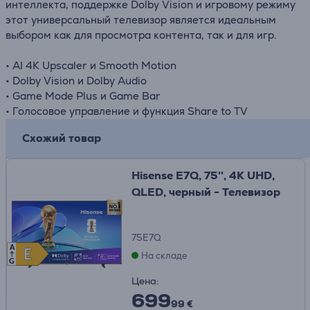
интеллекта, поддержке Dolby Vision и игровому режиму
этот универсальный телевизор является идеальным
выбором как для просмотра контента, так и для игр.
• AI 4K Upscaler и Smooth Motion
• Dolby Vision и Dolby Audio
• Game Mode Plus и Game Bar
• Голосовое управление и функция Share to TV
Схожий товар
Hisense E7Q, 75'', 4K UHD,
QLED, черный - Телевизор
75E7Q
A
E
E
На складе
G
Цена:
699
99 €