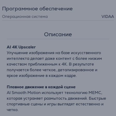
Программное обеспечение
Операционная система
VIDAA
Описание
AI 4K Upscaler
Улучшение
изображения
на
базе
искусственного
интеллекта
делает
даже
контент
с
более
низким
качеством
приближенным
к
4K.
В
результате
получается
более
четкое,
детализированное
и
яркое
изображение
в
каждом
кадре.
Плавное
движение
в
каждой
сцене
AI
Smooth
Motion
использует
технологию
MEMC,
которая
устраняет
размытость
движений.
Быстрые
спортивные
сцены
и
игры
выглядят
естественно
и
четко.