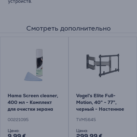
устройств.
Смотреть дополнительно
Hama Screen cleaner,
Vogel's Elite Full-
400 мл - Комплект
Motion, 40" - 77",
для очистки экрана
черный - Настенное
крепление для
00221095
TVM5645
телевизора Товар -
TVM5645
Цена:
Цена:
9.99 €
299.99 €