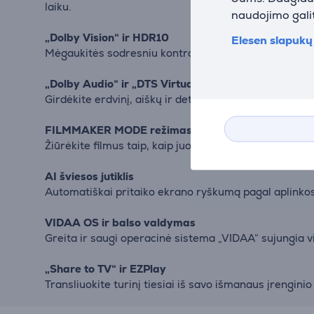
laiku.
naudojimo galit
„Dolby Vision“ ir HDR10
Elesen slapukų 
Mėgaukitės sodresniu kontrastu ir tikslesnėmis spal
„Dolby Audio“ ir „DTS Virtual:X“
Girdėkite erdvinį, aiškų ir detalų garsą. „DTS Virtual:
FILMMAKER MODE režimas
Žiūrėkite filmus taip, kaip juos sumanė režisierius –
AI šviesos jutiklis
Automatiškai pritaiko ekrano ryškumą pagal aplinkos 
VIDAA OS ir balso valdymas
Greita ir saugi operacinė sistema „VIDAA“ sujungia v
„Share to TV“ ir EZPlay
Transliuokite turinį tiesiai iš savo išmanaus įrengini