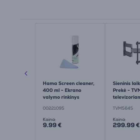
Cable, 2.1,
Hama Screen cleaner,
Sieninis lai
uodas -
400 ml - Ekrano
Prekė - T
valymo rinkinys
televizoria
00221095
TVM5645
Kaina:
Kaina:
9.99 €
299.99 €