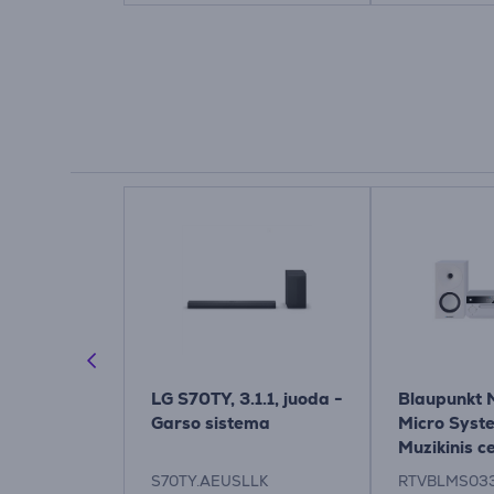
r AMBEO
LG S70TY, 3.1.1, juoda -
Blaupunkt
ni, juoda -
Garso sistema
Micro Syste
ema
Muzikinis c
S70TY.AEUSLLK
RTVBLMS03