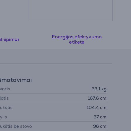
Energijos efektyvumo
iliepimai
etiketė
šmatavimai
voris
23,1 kg
lotis
167,6 cm
ukštis
104,4 cm
ylis
37 cm
ukštis be stovo
96 cm