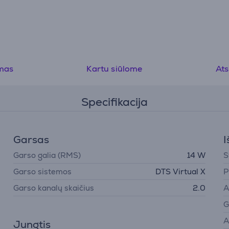
mas
Kartu siūlome
Ats
Specifikacija
Garsas
I
Garso galia (RMS)
14 W
S
Garso sistemos
DTS Virtual X
P
Garso kanalų skaičius
2.0
A
G
A
Jungtis