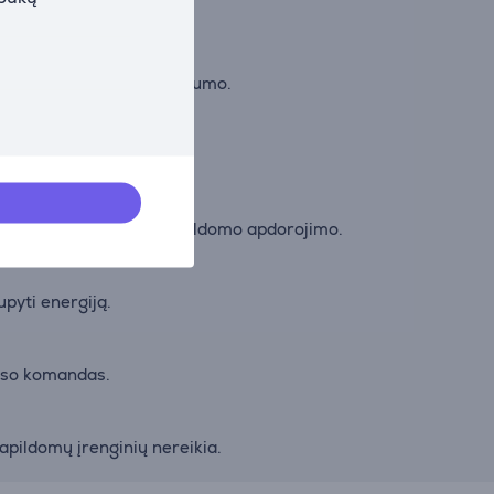
zdui gyvumo ir realistiškumo.
arsiakalbių.
vaizdo proporcijos, be papildomo apdorojimo.
pyti energiją.
also komandas.
papildomų įrenginių nereikia.