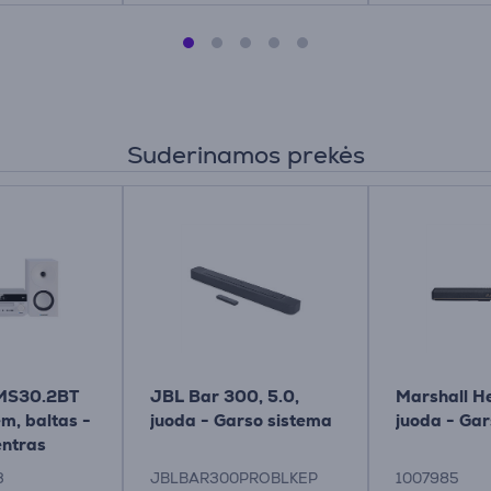
Suderinamos prekės
 MS30.2BT
JBL Bar 300, 5.0,
Marshall H
m, baltas -
juoda - Garso sistema
juoda - Gar
entras
3
JBLBAR300PROBLKEP
1007985