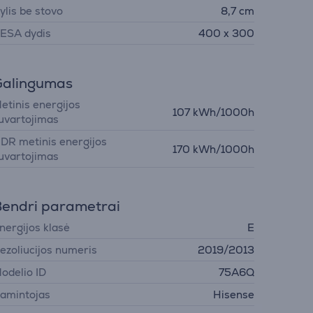
ylis be stovo
8,7 cm
ESA dydis
400 x 300
Galingumas
etinis energijos
107 kWh/1000h
uvartojimas
DR metinis energijos
170 kWh/1000h
uvartojimas
endri parametrai
nergijos klasė
E
ezoliucijos numeris
2019/2013
odelio ID
75A6Q
amintojas
Hisense