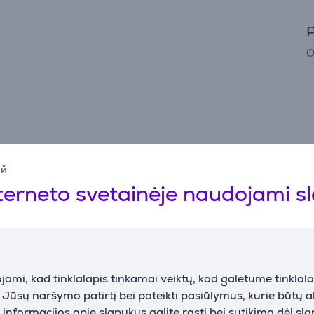
P
O
Aprašymas
ий
terneto svetainėje naudojami s
rina žemesnės raiškos turinio kokybę, priartindamas ją prie 4
ių liejimą – sporto transliacijos ir žaidimai atrodo itin sklan
ami, kad tinklalapis tinkamai veiktų, kad galėtume tinklalap
i Jūsų naršymo patirtį bei pateikti pasiūlymus, kurie būtų 
užtikrindamos greitą reakciją žaidimų metu. Naudokite „Game
nformacijos apie slapukus galite rasti bei sutikimą dėl sl