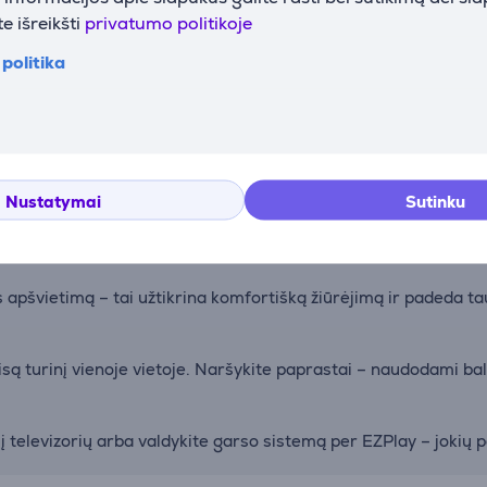
e išreikšti
privatumo politikoje
politika
vomis kiekviename kadre. „Dolby Vision“ ir HDR10 suteikia vai
X“ technologija leidžia patirti įtraukiantį garsą be papildomų g
Nustatymai
Sutinku
 šiame režime išlaikomos originalios spalvos, kadrų dažnis ir 
apšvietimą – tai užtikrina komfortišką žiūrėjimą ir padeda tau
isą turinį vienoje vietoje. Naršykite paprastai – naudodami b
o į televizorių arba valdykite garso sistemą per EZPlay – jokių 