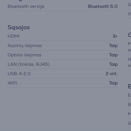
G
Bluetooth versija
Bluetooth 5.0
V
Sąsajos
HDMI
3×
M
Ausinių išėjimas
Taip
s
Optinis išėjimas
Taip
H
LAN (tinklas, RJ45)
Taip
s
USB-A 2.0
2 vnt.
WiFi
Taip
B
E
R
M
G