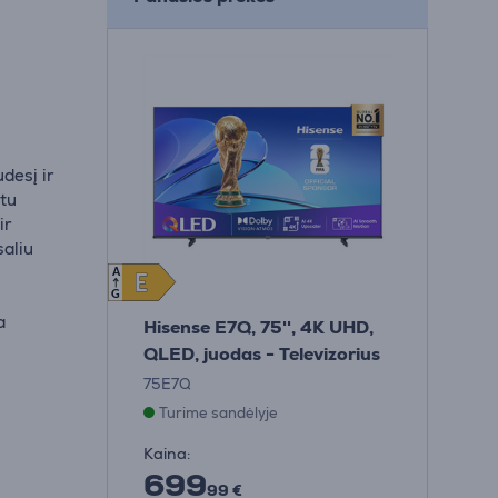
desį ir
ktu
ir
saliu
A
E
E
G
a
Hisense E7Q, 75'', 4K UHD,
QLED, juodas - Televizorius
75E7Q
Turime sandėlyje
Kaina:
699
99 €