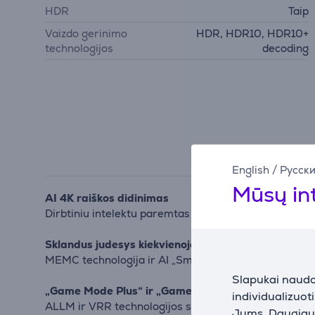
HDR
Taip
Vaizdo gerinimo
HDR, HDR10, HDR10+
technologijos
decoding
English
/
Русск
Mūsų in
AI 4K raiškos didinimas
Dirbtiniu intelektu paremtas vaizdo apdorojimas page
Sklandus judesys kiekvienoje scenoje
MEMC technologija ir AI „Smooth Motion“ sumažina judes
Slapukai naudoj
„Game Mode Plus“ ir „Game Bar“
individualizuot
ALLM ir VRR technologijos sumažina įvesties delsą, 
Jums. Daugiau i