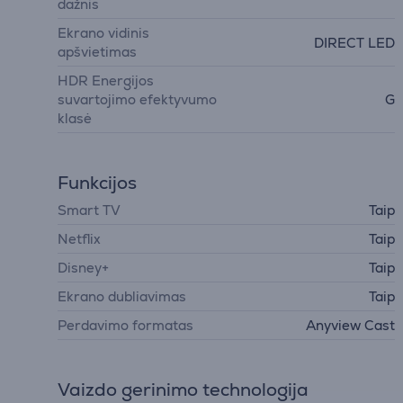
dažnis
Ekrano vidinis
DIRECT LED
apšvietimas
HDR Energijos
suvartojimo efektyvumo
G
klasė
Funkcijos
Smart TV
Taip
Netflix
Taip
Disney+
Taip
Ekrano dubliavimas
Taip
Perdavimo formatas
Anyview Cast
Vaizdo gerinimo technologija