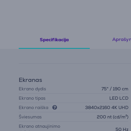
Aprašy
Specifikacija
Ekranas
Ekrano dydis
75" / 190 cm
Ekrano tipas
LED LCD
Ekrano raiška
3840х2160 4K UHD
Šviesumas
200 nt (cd/m²)
Ekrano atnaujinimo
50 Hz