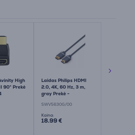
vinity High
Laidas Philips HDMI
EKON Scree
I 90° Prekė
2.0, 4K, 60 Hz, 3 m,
Set, 250 ml
4
gray Prekė -
valymo pri
SWV5630G/00
SWV5630G/00
ECCLEAN25
Kaina:
Kaina:
18.99 €
6.99 €