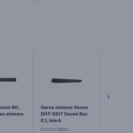
eston 60,
Garso sistema Denon
Namų kino 
so sistema
DHT-S217 Sound Bar,
sistema Pol
2.1, black
Max AX, 5.1
DHTS217BKE2
MAGMAXAX