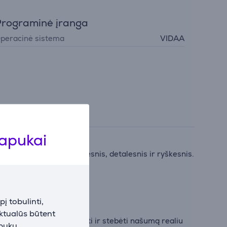
rograminė įranga
peracinė sistema
VIDAA
lapukai
K – vaizdas tampa aiškesnis, detalesnis ir ryškesnis.
džiai ir ryškiai.
į tobulinti,
aktualūs būtent
 Bar“ nustatymams keisti ir stebėti našumą realiu
apukų