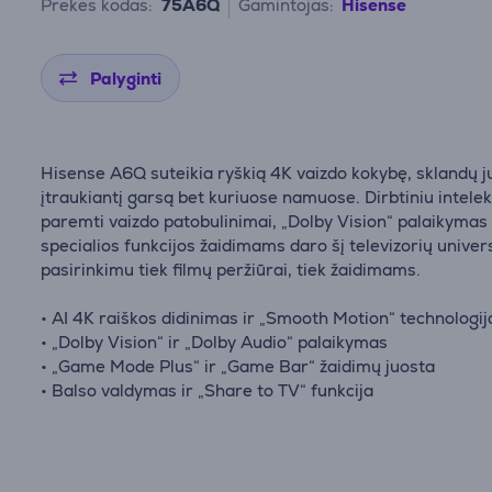
Prekės kodas:
75A6Q
Gamintojas:
Hisense
Palyginti
Hisense A6Q suteikia ryškią 4K vaizdo kokybę, sklandų ju
įtraukiantį garsą bet kuriuose namuose. Dirbtiniu intele
paremti vaizdo patobulinimai, „Dolby Vision“ palaikymas 
specialios funkcijos žaidimams daro šį televizorių univer
pasirinkimu tiek filmų peržiūrai, tiek žaidimams.
• AI 4K raiškos didinimas ir „Smooth Motion“ technologij
• „Dolby Vision“ ir „Dolby Audio“ palaikymas
• „Game Mode Plus“ ir „Game Bar“ žaidimų juosta
• Balso valdymas ir „Share to TV“ funkcija