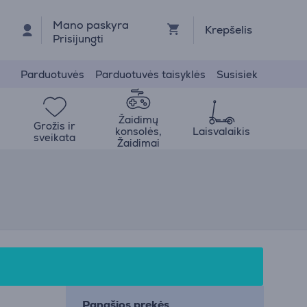
Mano paskyra
Krepšelis
Prisijungti
Parduotuvės
Parduotuvės taisyklės
Susisiek
Žaidimų
Grožis ir
konsolės,
Laisvalaikis
sveikata
Žaidimai
Panašios prekės