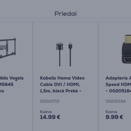
Priedai
kiklis Vogels
Kabelis Hama Video
Adapteris A
VM5645
Cable DVI / HDMI,
Speed ​​HDM
ms
1,5m, black Prekė -
- 0020516
00200715
00200715
00205164
Kaina:
Kaina:
14.99 €
9.99 €