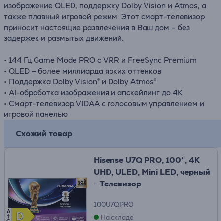
изображение QLED, поддержку Dolby Vision и Atmos, а
также плавный игровой режим. Этот смарт-телевизор
приносит настоящие развлечения в Ваш дом – без
задержек и размытых движений.
• 144 Гц Game Mode PRO с VRR и FreeSync Premium
• QLED – более миллиарда ярких оттенков
• Поддержка Dolby Vision® и Dolby Atmos®
• AI-обработка изображения и апскейлинг до 4K
• Смарт-телевизор VIDAA с голосовым управлением и
игровой панелью
Схожий товар
Hisense U7Q PRO, 100'', 4K
UHD, ULED, Mini LED, черный
- Телевизор
100U7QPRO
A
D
D
На складе