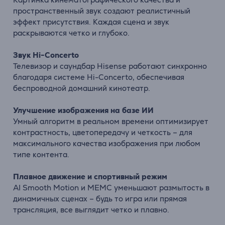
пространственный
звук
создают
реалистичный
эффект
присутствия.
Каждая
сцена
и
звук
раскрываются
четко
и
глубоко.
Звук
Hi-
Concerto
Телевизор
и саундбар
Hisense
работают
синхронно
благодаря
системе
Hi-
Concerto,
обеспечивая
беспроводной
домашний
кинотеатр.
Улучшение
изображения на базе ИИ
Умный
алгоритм
в
реальном
времени
оптимизирует
контрастность,
цветопередачу
и
четкость –
для
максимального
качества изображения
при
любом
типе
контента.
Плавное
движение
и
спортивный
режим
AI
Smooth
Motion
и
MEMC
уменьшают
размытость
в
динамичных
сценах –
будь
то
игра
или
прямая
трансляция,
все
выглядит
четко
и
плавно.