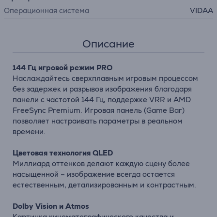
Операционная система
VIDAA
Описание
144 Гц игровой режим PRO
Наслаждайтесь сверхплавным игровым процессом
без задержек и разрывов изображения благодаря
панели с частотой 144 Гц, поддержке VRR и AMD
FreeSync Premium. Игровая панель (Game Bar)
позволяет настраивать параметры в реальном
времени.
Цветовая технология QLED
Миллиард
оттенков
делают
каждую
сцену более
насыщенной –
изображение
всегда остается
естественным,
детализированным
и
контрастным.
Dolby
Vision
и
Atmos
Картинка кинематографического качества
и