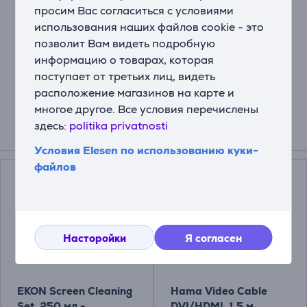
просим Вас согласиться с условиями
Передовые
интерфейсы
использования наших файлов cookie - это
Поддержка
новейших
игровых
консолей
и
позволит Вам видеть подробную
аксессуаров:
HDMI
2.1,
USB
3.0,
AirPlay,
Bluetooth
и
информацию о товарах, которая
Share
to
TV.
Меньше
задержек,
выше
скорость
поступает от третьих лиц, видеть
передачи
данных
и
больше
возможностей.
расположение магазинов на карте и
многое другое. Все условия перечислены
здесь:
politika privatnosti
Смотреть дополнительно
Условия Elesen по использованию куки-
файлов
Насторойки
Я согласен
EKON Screen Cleaning
Hama Video Cable
Set, 250 мл -
DVI/HDMI, 1,5 м,