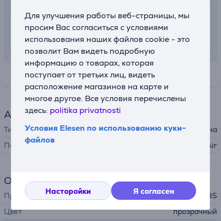
Для улучшения работы веб-страницы, мы
4.99 €
Доставка в квартиру
просим Вас согласиться с условиями
10. - 12. августа
использования наших файлов cookie - это
позволит Вам видеть подробную
информацию о товарах, которая
поступает от третьих лиц, видеть
Спецификация
расположение магазинов на карте и
многое другое. Все условия перечислены
здесь:
politika privatnosti
Аксессуар для телефона
Условия Elesen по использованию куки-
Тип
защитное стекло для экрана
файлов
Подходит для телефонов
Apple iPhone Air
Общий параметр
Насторойки
Я согласен
Производитель
SBS
Цвет
прозрачный