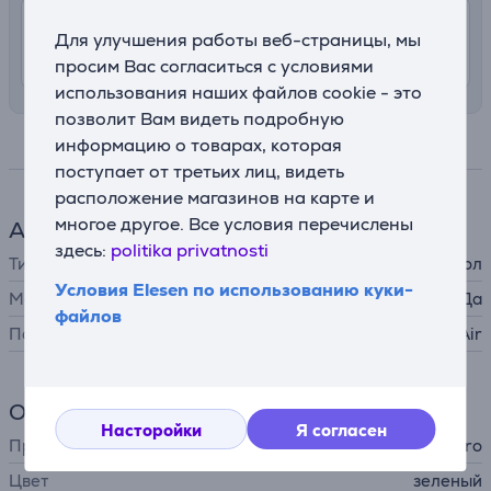
4.99 €
Доставка в квартиру
Для улучшения работы веб-страницы, мы
10. - 12. августа
просим Вас согласиться с условиями
использования наших файлов cookie - это
позволит Вам видеть подробную
информацию о товарах, которая
Спецификация
поступает от третьих лиц, видеть
расположение магазинов на карте и
многое другое. Все условия перечислены
Аксессуар для телефона
здесь:
politika privatnosti
Тип
защитный чехол
Условия Elesen по использованию куки-
MagSafe
Да
файлов
Подходит для телефонов
Apple iPhone Air
Общий параметр
Насторойки
Я согласен
Производитель
Puro
Цвет
зеленый