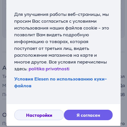
Для улучшения работы веб-страницы, мы
4.99 €
Доставка в квартиру
просим Вас согласиться с условиями
10. - 12. августа
использования наших файлов cookie - это
позволит Вам видеть подробную
информацию о товарах, которая
Спецификация
поступает от третьих лиц, видеть
расположение магазинов на карте и
многое другое. Все условия перечислены
Аксессуар для телефона
здесь:
politika privatnosti
Тип
защитный чехол
Условия Elesen по использованию куки-
MagSafe
файлов
Да
Подходит для телефонов
Apple iPhone 16
Общий параметр
Насторойки
Я согласен
Производитель
Puro