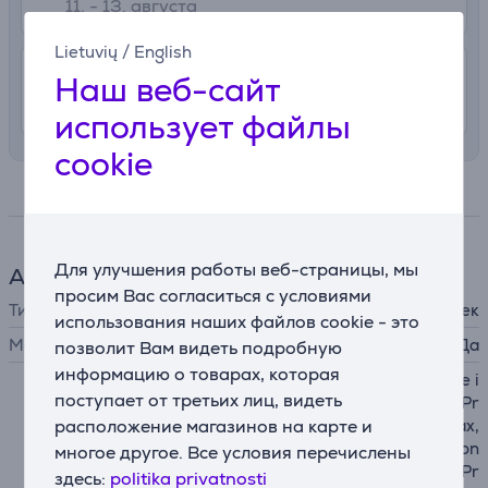
11. - 13. августа
Lietuvių
/
English
4.99 €
Доставка в квартиру
Наш веб-сайт
11. - 13. августа
использует файлы
cookie
Спецификация
Для улучшения работы веб-страницы, мы
Аксессуар для телефона
просим Вас согласиться с условиями
Тип
кошелек
использования наших файлов cookie - это
MagSafe
Да
позволит Вам видеть подробную
информацию о товарах, которая
Apple iPhone 12 mini, Apple i
поступает от третьих лиц, видеть
Phone 12, Apple iPhone 12 Pr
расположение магазинов на карте и
o, Apple iPhone 12 Pro Max,
Apple iPhone 13, Apple iPhon
многое другое. Все условия перечислены
e 13 mini, Apple iPhone 13 Pr
здесь:
politika privatnosti