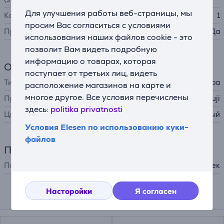
Для улучшения работы веб-страницы, мы
Кол-во точек фокусировки
1
просим Вас согласиться с условиями
Прямая печать
Да
использования наших файлов cookie - это
позволит Вам видеть подробную
информацию о товарах, которая
Общий параметр
поступает от третьих лиц, видеть
Тип камеры
мгновенная камера
расположение магазинов на карте и
многое другое. Все условия перечислены
Производитель
Fuji
здесь:
politika privatnosti
Цвет
белый
Условия Elesen по использованию куки-
файлов
Питание
Питание
от батареек
Насторойки
Я согласен
Подходящие товары