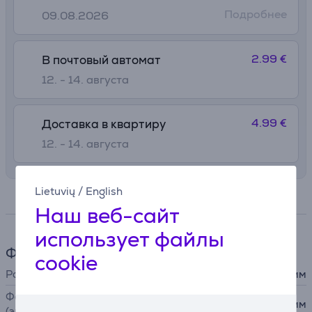
Подробнее
09.08.2026
2.99 €
В почтовый автомат
12. - 14. августа
4.99 €
Доставка в квартиру
12. - 14. августа
Lietuvių
/
English
Спецификация
Наш веб-сайт
использует файлы
Фотокамера
cookie
Размер фото
62 мм × 46 мм
Фокусное расстояние
60 мм
(эквивалент 35 мм)