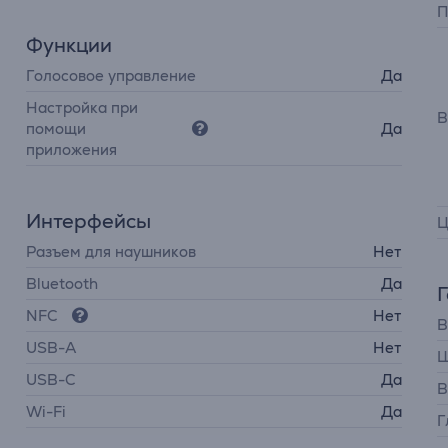
П
Функции
Голосовое управление
Да
Настройка при
В
помощи
Да
приложения
Интерфейсы
Ц
Разъем для наушников
Нет
Bluetooth
Да
NFC
Нет
В
USB-A
Нет
Ш
USB-C
Да
В
Wi-Fi
Да
Г