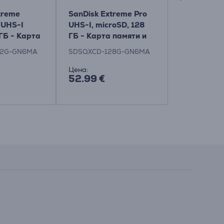
treme
SanDisk Extreme Pro
SanDisk Ex
 UHS-I
UHS-I, microSD, 128
UHS-I, mic
ГБ - Карта
ГБ - Карта памяти и
ГБ - Карта
адаптер Товар -
адаптер
12G-GN6MA
SDSQXCD-128G-GN6MA
SDSQXCD-2
SDSQXCD-128G-
GN6MA
Цена:
Цена:
52.99 €
95.99 €