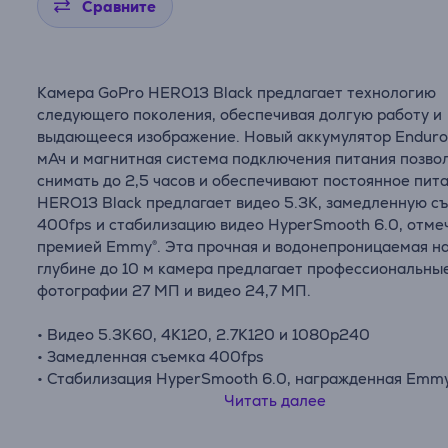
Сравните
Камера GoPro HERO13 Black предлагает технологию
следующего поколения, обеспечивая долгую работу и
выдающееся изображение. Новый аккумулятор Enduro
мАч и магнитная система подключения питания позво
снимать до 2,5 часов и обеспечивают постоянное пит
HERO13 Black предлагает видео 5.3K, замедленную с
400fps и стабилизацию видео HyperSmooth 6.0, отм
премией Emmy®. Эта прочная и водонепроницаемая н
глубине до 10 м камера предлагает профессиональны
фотографии 27 МП и видео 24,7 МП.
• Видео 5.3K60, 4K120, 2.7K120 и 1080p240
• Замедленная съемка 400fps
• Стабилизация HyperSmooth 6.0, награжденная Emm
• Фото 27 МП и видео 24,7 МП
Читать далее
• Водонепроницаемость на глубине до 10 метров