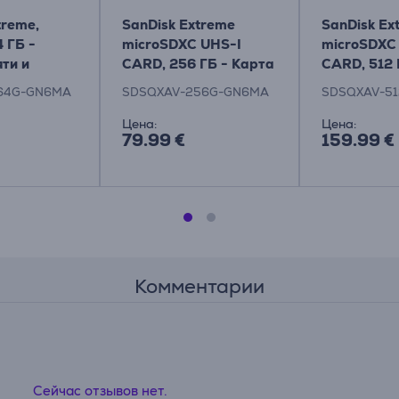
treme,
SanDisk Extreme
SanDisk Ex
4 ГБ -
microSDXC UHS-I
microSDXC
ти и
CARD, 256 ГБ - Карта
CARD, 512 
памяти
памяти
64G-GN6MA
SDSQXAV-256G-GN6MA
SDSQXAV-5
Цена:
Цена:
79.99 €
159.99 €
Комментарии
Сейчас отзывов нет.