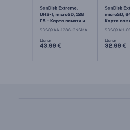
treme Pro,
SanDisk Extreme,
SanDisk Ex
roSD, 64 ГБ
UHS-I, microSD, 128
microSD, 6
мяти и
ГБ - Карта памяти и
Карта памя
адаптер
адаптер
64G-GN6MA
SDSQXAA-128G-GN6MA
SDSQXAH-0
Цена:
Цена:
43.99 €
32.99 €