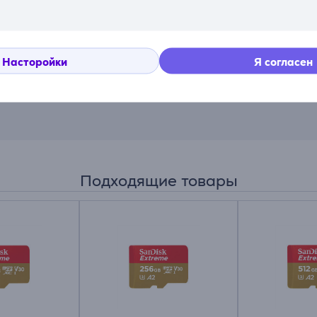
енная съемка
3K и замедленную съемку 400fps, позволяя запечатлеть 
Насторойки
Я согласен
 33 футов (10 метров), а съемная гидрофобная крышка объ
Подходящие товары