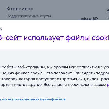
Кардридер
З
Поддерживаемые карты
З
micro-SD
памяти
Т
sh
з
-сайт использует файлы cook
Аккумулятор
U
Емкость
1900 мА/ч
 работы веб-страницы, мы просим Вас согласиться с у
 наших файлов cookie - это позволит Вам видеть подр
товарах, которая поступает от третьих лиц, видеть ра
Описание
карте и многое другое. Все условия перечислены здесь:
p
е
n по использованию куки-файлов
 более емким аккумулятором Enduro 1900 мАч, который о
я система подключения питания обеспечивает постоянное п