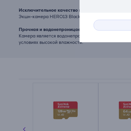
Исключительное качество изображения и замедл
Экшн-камера HERO13 Black поддерживает видео 5.
Прочная и водонепроницаемая конструкция
Камера является водонепроницаемой на глубине до
условиях высокой влажности.