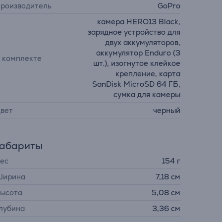
роизводитель
GoPro
камера HERO13 Black,
зарядное устройство для
двух аккумуляторов,
аккумулятор Enduro (3
 комплекте
шт.), изогнутое клейкое
крепление, карта
SanDisk MicroSD 64 ГБ,
сумка для камеры
вет
черный
Габариты
ес
154 г
ирина
7,18 см
ысота
5,08 см
лубина
3,36 см