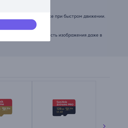
потрясающие детали даже при быстром движении.
ектива сохраняет четкость изображения даже в