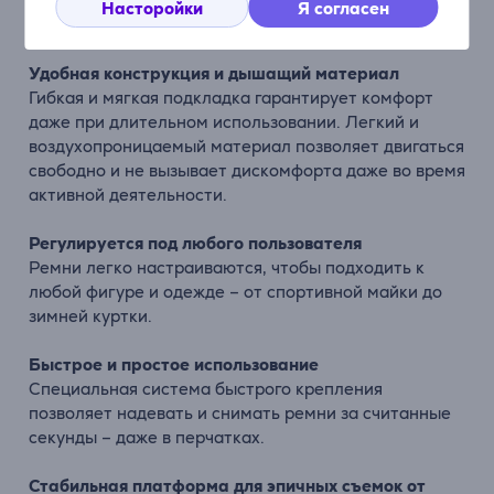
передать подлинные впечатления с горных троп,
Насторойки
Я согласен
велосипедных маршрутов или заснеженных склонов.
Удобная конструкция и дышащий материал
Гибкая и мягкая подкладка гарантирует комфорт
даже при длительном использовании. Легкий и
воздухопроницаемый материал позволяет двигаться
свободно и не вызывает дискомфорта даже во время
активной деятельности.
Регулируется под любого пользователя
Ремни легко настраиваются, чтобы подходить к
любой фигуре и одежде – от спортивной майки до
зимней куртки.
Быстрое и простое использование
Специальная система быстрого крепления
позволяет надевать и снимать ремни за считанные
секунды – даже в перчатках.
Стабильная платформа для эпичных съемок от