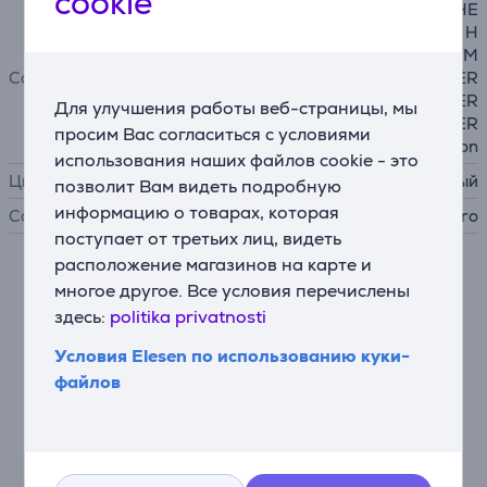
cookie
HERO13 Black, MAX2, LIT HE
RO, HERO, HERO12 Black, H
ERO11 Black, HERO11 Black M
Совместимость
ini, HERO10 Black MAX, HER
O9 Black, HERO8 Black, HER
Для улучшения работы веб-страницы, мы
O7 Black, HERO6 Black, HER
просим Вас согласиться с условиями
O5 Black, HERO5 Session
использования наших файлов cookie - это
Цвет
черный
позволит Вам видеть подробную
информацию о товарах, которая
Совместимость
с GoPro
поступает от третьих лиц, видеть
расположение магазинов на карте и
Описание
многое другое. Все условия перечислены
здесь:
politika privatnosti
Запечатлевайте все от первого лица
Условия Elesen по использованию куки-
Нагрудное крепление Chesty Performance
файлов
обеспечивает стабильный и удобный способ
снимать захватывающие кадры от первого лица,
полностью освобождая руки. Оно подходит для
путешественников и спортсменов, которые хотят