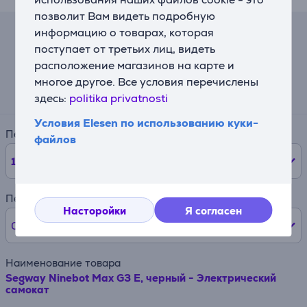
позволит Вам видеть подробную
информацию о товарах, которая
Лизинговый калькулятор
поступает от третьих лиц, видеть
расположение магазинов на карте и
Ожидаемый ежемесячный платеж
многое другое. Все условия перечислены
87 €
здесь:
politika privatnosti
Условия Elesen по использованию куки-
Период
файлов
12
мес.
Первый взнос
Насторойки
Я согласен
0% /
0 €
Наименование товара
Segway Ninebot Max G3 E, черный - Электрический
самокат