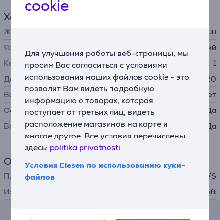
cookie
Характеристики игр
Жанр
экшн
Язык
английский
Для улучшения работы веб-страницы, мы
Количество игроков
1
просим Вас согласиться с условиями
использования наших файлов cookie - это
Дата выпуска
10.11.2020
позволит Вам видеть подробную
Возрастное ограничение
c 18 лет
информацию о товарах, которая
Основная игра
Да
поступает от третьих лиц, видеть
расположение магазинов на карте и
Возможность сетевой игры
Да
многое другое. Все условия перечислены
здесь:
politika privatnosti
Общий параметр
Условия Elesen по использованию куки-
Платформа
Xbox One / Series X/S
файлов
Издатель
Ubisoft
Комментарии