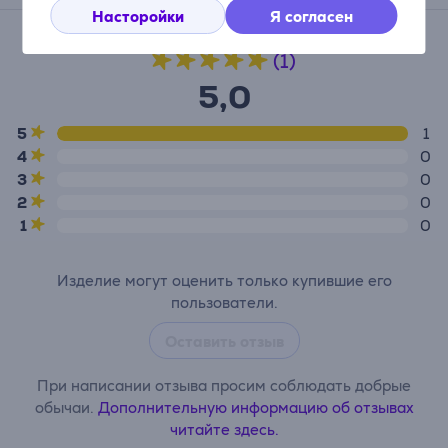
Насторойки
Я согласен
Средняя оценка
(1)
5,0
5
1
4
0
3
0
2
0
1
0
Изделие могут оценить только купившие его
пользователи.
Оставить отзыв
При написании отзыва просим соблюдать добрые
обычаи.
Дополнительную информацию об отзывах
читайте здесь.