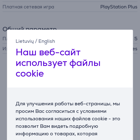
Платная сетевая игра
PlayStation Plus
Общий параметр
Платформа
PlayStation 5
Lietuvių
/
English
Издатель
EA Games
Наш веб-сайт
использует файлы
Описание
cookie
Phantom Edition:
Базовая игра
BF Pro Token: Боевой пропуск + 25 уровней,
Для улучшения работы веб-страницы, мы
эксклюзивные награды и пр.
просим Вас согласиться с условиями
Phantom Squad: 4 скина для бойцов – Crossbones,
использования наших файлов cookie - это
Mirage, Specter, Wraith
позволит Вам видеть подробную
«Glimmer» – скин для оружия ближнего боя
информацию о товарах, которая
«Shrouded» – набор оружия M433