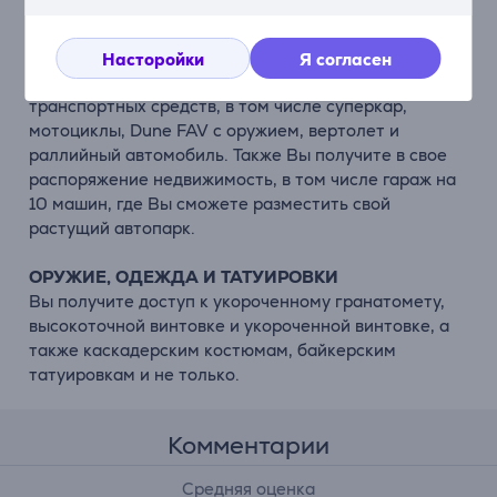
ЦЕЛАЯ ПОДБОРКА МОЩНЫХ ТРАНСПОРТНЫХ
СРЕДСТВ
Насторойки
Я согласен
К Вашим услугам 10 образцов высококлассных
транспортных средств, в том числе суперкар,
мотоциклы, Dune FAV с оружием, вертолет и
раллийный автомобиль. Также Вы получите в свое
распоряжение недвижимость, в том числе гараж на
10 машин, где Вы сможете разместить свой
растущий автопарк.
ОРУЖИЕ, ОДЕЖДА И ТАТУИРОВКИ
Вы получите доступ к укороченному гранатомету,
высокоточной винтовке и укороченной винтовке, а
также каскадерским костюмам, байкерским
татуировкам и не только.
Комментарии
Средняя оценка