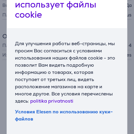
использует файлы
Возможность сетевой игры
Да
cookie
Платная сетевая игра
PlayStation Plus
Общий параметр
Для улучшения работы веб-страницы, мы
Платформа
PlayStation 4
просим Вас согласиться с условиями
Издатель
2K Games
использования наших файлов cookie - это
позволит Вам видеть подробную
информацию о товарах, которая
Описание
поступает от третьих лиц, видеть
расположение магазинов на карте и
ВСТАНЬТЕ ВО ГЛАВЕ КРИМИНАЛЬНОЙ
многое другое. Все условия перечислены
ИМПЕРИИ
здесь:
politika privatnosti
Вы сможете запускать бизнес-проекты из своего
офиса в западном здании Maze Bank, создавать
Условия Elesen по использованию куки-
мощное оружие в подземном бункере и штамповать
файлов
фальшивые банкноты в собственной печатной
мастерской.