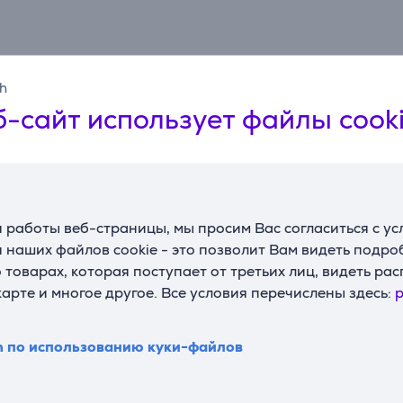
sh
-сайт использует файлы cook
Описание
 работы веб-страницы, мы просим Вас согласиться с у
 наших файлов cookie - это позволит Вам видеть подр
илем, предлагает более просторное сиденье (50 × 54 см) и
товарах, которая поступает от третьих лиц, видеть ра
ки.
карте и многое другое. Все условия перечислены здесь:
p
 поддержку для сохранения естественной осанки. Они по
n по использованию куки-файлов