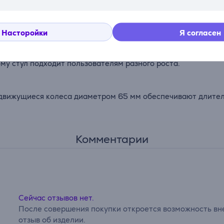
сосредоточиться, так и расслабиться. Механизм качания 0–
Насторойки
Я согласен
то позволяет точно подстроить их под Вашу посадку и пред
ому стул подходит пользователям разного роста.
 движущиеся колеса диаметром 65 мм обеспечивают длител
Комментарии
Сейчас отзывов нет.
После совершения покупки откроется возможность вне
отзыв об изделии.