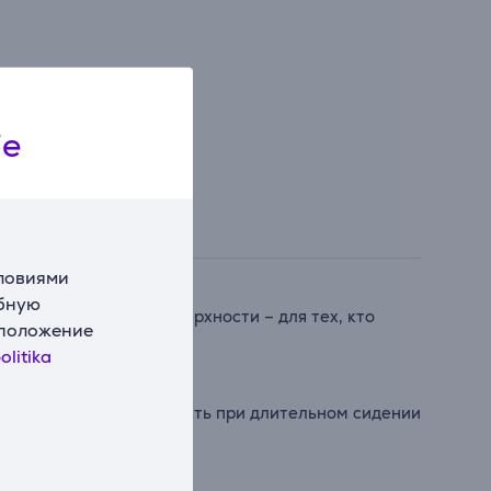
ie
словиями
обную
 мягкие тканевые поверхности – для тех, кто
сположение
olitika
могают снизить усталость при длительном сидении