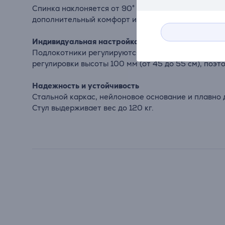
Спинка наклоняется от 90° до 160°, позволяя как 
дополнительный комфорт и контроль.
Индивидуальная настройка 2D-подлокотников
Подлокотники регулируются по высоте и ширине, ч
регулировки высоты 100 мм (от 45 до 55 см), поэт
Надежность и устойчивость
Стальной каркас, нейлоновое основание и плавно
Стул выдерживает вес до 120 кг.