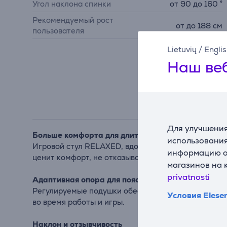
Угол наклона спинки
от 90 до 160 °
Рекомендуемый рост
от до 188 см
пользователя
Lietuvių
/
Engli
Наш веб
Для улучшения
Больше комфорта для длительных сеансов
использования
Игровой стул RELAXED, вдохновленный гоночным ст
информацию о 
ценит комфорт, не отказываясь от стиля и поддерж
магазинов на 
privatnosti
Адаптивная опора для поясницы и шеи
Регулируемые подушки обеспечивают направленную
Условия Elese
во время работы и игры.
Наклон и отзывчивость