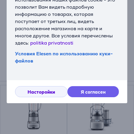
позволит Вам видеть подробную
информацию о товарах, которая
Описание
поступает от третьих лиц, видеть
расположение магазинов на карте и
• Автоматическое выключение
многое другое. Все условия перечислены
• Питание от батареек – 4 x AA (в комплектации)
здесь:
politika privatnosti
• Внутренняя крышечка с клапаном
• Совместим с моделями SBL920, SBL820
Условия Elesen по использованию куки-
файлов
Подходящие товары
Насторойки
Я согласен