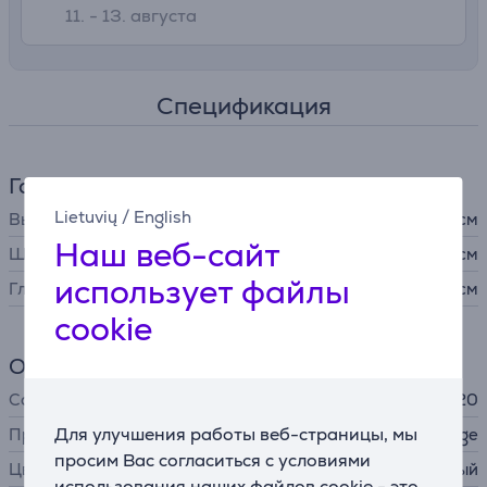
11. - 13. августа
Спецификация
Габариты
Lietuvių
/
English
Высота
14,3 см
Наш веб-сайт
Ширина
9,2 см
использует файлы
Глубина
9,2 см
cookie
Общий параметр
Совместимость
SBL920
Для улучшения работы веб-страницы, мы
Производитель
Sage
просим Вас согласиться с условиями
Цвет
серебристый
использования наших файлов cookie - это