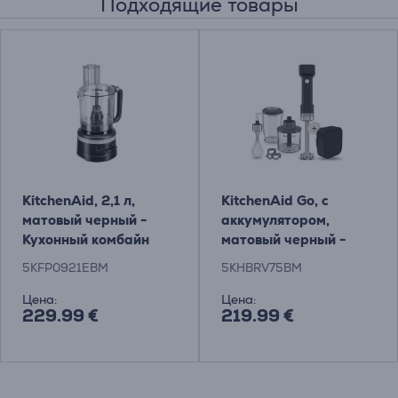
Подходящие товары
KitchenAid, 2,1 л,
KitchenAid Go, с
матовый черный -
аккумулятором,
Кухонный комбайн
матовый черный -
Товар - 5KFP0921EBM
Беспроводной
5KFP0921EBM
5KHBRV75BM
погружной блендер с
комплектом
Цена:
Цена:
229.99 €
219.99 €
аксессуаров