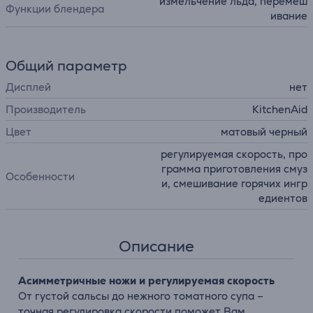
измельчение льда, перемеш
Функции блендера
ивание
Общий параметр
Дисплей
нет
Производитель
KitchenAid
Цвет
матовый черный
регулируемая скорость, про
грамма приготовления смуз
Особенности
и, смешивание горячих ингр
едиентов
Описание
Асимметричные ножи и регулируемая скорость
От густой сальсы до нежного томатного супа –
точная регулировка скорости поможет Вам