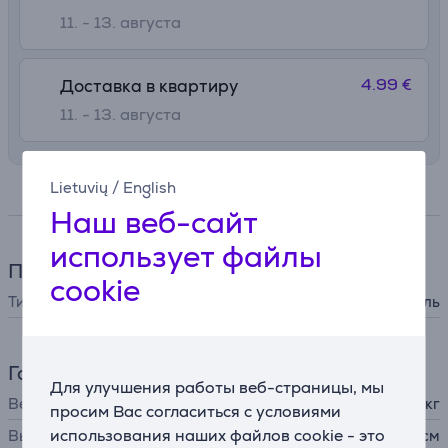
11. - 13. августа
4.99 €
Доставка в квартиру
11. - 13. августа
Lietuvių
/
English
Спецификация
Наш веб-сайт
использует файлы
Принадлежности
cookie
Тип принадлежности
гриль
Габариты
Для улучшения работы веб-страницы, мы
Вес
1,4 кг
просим Вас согласиться с условиями
использования наших файлов cookie - это
Высота
4,3 см