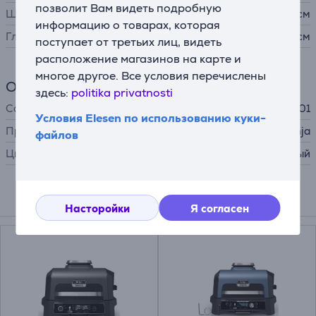
позволит Вам видеть подробную
Ширина
45 см
информацию о товарах, которая
Глубина
31 см
поступает от третьих лиц, видеть
расположение магазинов на карте и
многое другое. Все условия перечислены
Общий параметр
здесь:
politika privatnosti
Совместимость
OG850 / OG901
Условия Elesen по использованию куки-
Производитель
Ninja
файлов
Цвет
черный
Подходящие товары
Насторойки
Я согласен