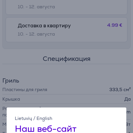
10. - 12. августа
4.99 €
Доставка в квартиру
10. - 12. августа
Спецификация
Гриль
Пластины для гриля
333,5 см²
Крышка
Да
Размер жарочной
23 x 14.5 cm
поверхности (см)
Lietuvių
/
English
Мощность
1 кВт
Наш веб-сайт