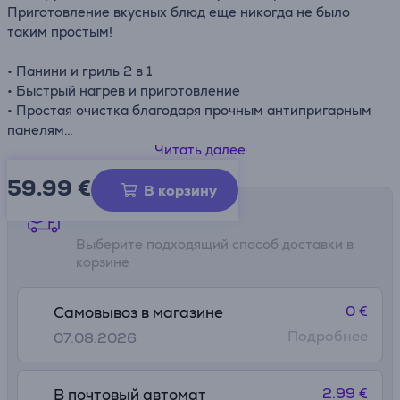
Приготовление вкусных блюд еще никогда не было
таким простым!
• Панини и гриль 2 в 1
• Быстрый нагрев и приготовление
• Простая очистка благодаря прочным антипригарным
панелям
• Пригодность для ремонта в течение 15 лет: запчасти
Читать далее
доступны в 6200 сервисных центрах Tefal по всему
59.99
€
миру быстро и недорого в течение долгих лет – это
В корзину
часть обязательства производителя по защите
Способы доставки
окружающей среды и снижению отходов
Выберите подходящий способ доставки в
корзине
0 €
Самовывоз в магазине
Подробнее
07.08.2026
2.99 €
В почтовый автомат