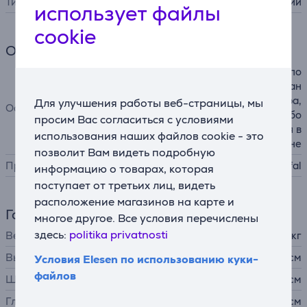
Тип гриля
электрический
использует файлы
cookie
Общий параметр
панели с антипригарным по
крытием, вертикальное хран
ение, держатель для шнура,
Для улучшения работы веб-страницы, мы
Особенности
фиксатор панелей, каплесбо
просим Вас согласиться с условиями
рник, пригодный для мытья в
использования наших файлов cookie - это
посудомоечной машине
позволит Вам видеть подробную
Производитель
Tefal
информацию о товарах, которая
поступает от третьих лиц, видеть
расположение магазинов на карте и
Габариты
многое другое. Все условия перечислены
здесь:
politika privatnosti
Вес
1,95 кг
Высота
10,7 см
Условия Elesen по использованию куки-
файлов
Ширина
25,5 см
Глубина
27,3 см