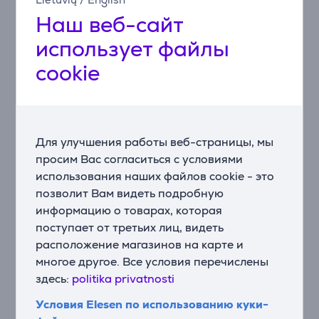
Элементы управления удобно расположены на
Наш веб-сайт
передней панели миксера, что упрощает его
использование. Поворотный регулятор в передней
использует файлы
части способствует удобному управлению и
cookie
освобождает пространство вокруг миксера. Умное и
компактное решение в условиях ограниченной
рабочей поверхности.
Отличная производительность
Для улучшения работы веб-страницы, мы
Миксер Go может быть небольшим, но его
просим Вас согласиться с условиями
металлический корпус скрывает в себе настоящую
использования наших файлов cookie - это
мощь. Чаша объемом 4 литра позволяет
приготовить до 48 кексов, пиццу на четверых или
позволит Вам видеть подробную
двухъярусный праздничный торт – размер Go не
информацию о товарах, которая
ограничивает его производительность. Готовьте все,
поступает от третьих лиц, видеть
что захотите – в необходимом объеме!
расположение магазинов на карте и
многое другое. Все условия перечислены
Прочный и портативный
здесь:
politika privatnosti
Миксеры Kenwood славятся своей надежностью, и
Go не является исключением. Легкий
Условия Elesen по использованию куки-
металлический корпус и удобная ручка делают его