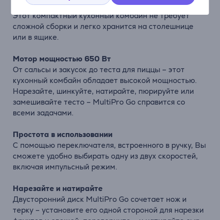
Ультракомпактный – помещается в ящик
Этот компактный кухонный комбайн не требует
сложной сборки и легко хранится на столешнице
или в ящике.
Мотор мощностью 650 Вт
От сальсы и закусок до теста для пиццы – этот
кухонный комбайн обладает высокой мощностью.
Нарезайте, шинкуйте, натирайте, пюрируйте или
замешивайте тесто – MultiPro Go справится со
всеми задачами.
Простота в использовании
С помощью переключателя, встроенного в ручку, Вы
сможете удобно выбирать одну из двух скоростей,
включая импульсный режим.
Нарезайте и натирайте
Двусторонний диск MultiPro Go сочетает нож и
терку – установите его одной стороной для нарезки