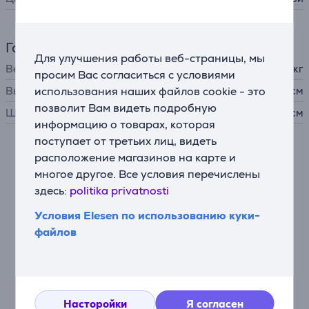
Габариты
Для улучшения работы веб-страницы, мы
Вес
1,94 кг
просим Вас согласиться с условиями
использования наших файлов cookie - это
Высота
29,7 см
позволит Вам видеть подробную
Ширина
23,9 см
информацию о товарах, которая
поступает от третьих лиц, видеть
расположение магазинов на карте и
Описание
многое другое. Все условия перечислены
здесь:
politika privatnosti
360 Express Serve – нарезайте и натирайте прямо
на тарелку
Условия Elesen по использованию куки-
Экономьте время с насадкой Express Serve™ – она
файлов
позволяет непрерывно нарезать и натирать
продукты прямо на сервировочную тарелку или
сковороду, без использования чаши. Меньше
загрязнения – меньше мытья.
Насторойки
Я согласен