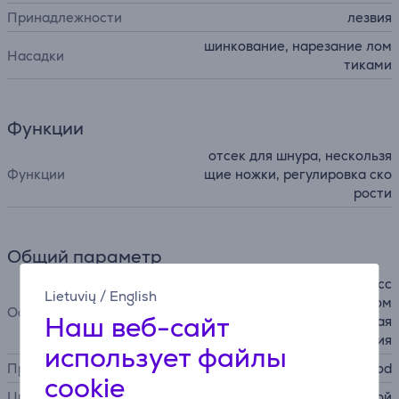
Принадлежности
лезвия
шинкование, нарезание лом
Насадки
тиками
Функции
отсек для шнура, нескользя
Функции
щие ножки, регулировка ско
рости
Общий параметр
импульсная функция, аксесс
Lietuvių
/
English
уары можно мыть в посудом
Особенности
Наш веб-сайт
оечной машине, компактная
конструкция
использует файлы
Производитель
Kenwood
cookie
Цвет
голубой