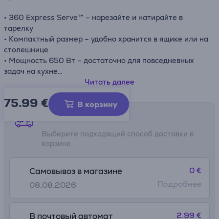
• 360 Express Serve™ – нарезайте и натирайте в
тарелку
• Компактный размер – удобно хранится в ящике или на
столешнице
• Мощность 650 Вт – достаточно для повседневных
задач на кухне
• Простое управление – 2 скорости с импульсным
Читать далее
режимом
75.99
€
• Двусторонний диск для нарезания и натирания
В корзину
Способы доставки
Выберите подходящий способ доставки в
корзине
0 €
Самовывоз в магазине
Подробнее
08.08.2026
2.99 €
В почтовый автомат